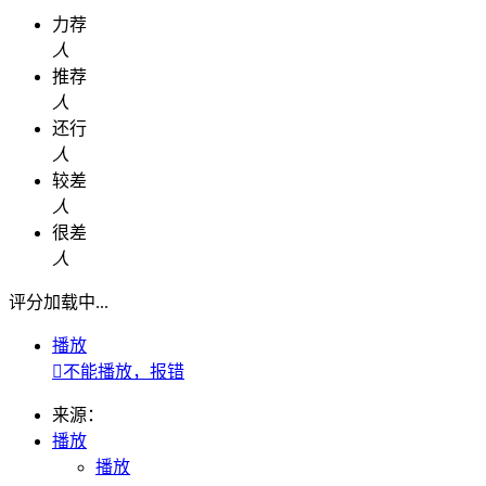
力荐
人
推荐
人
还行
人
较差
人
很差
人
评分加载中...
播放

不能播放，报错
来源：
播放
播放