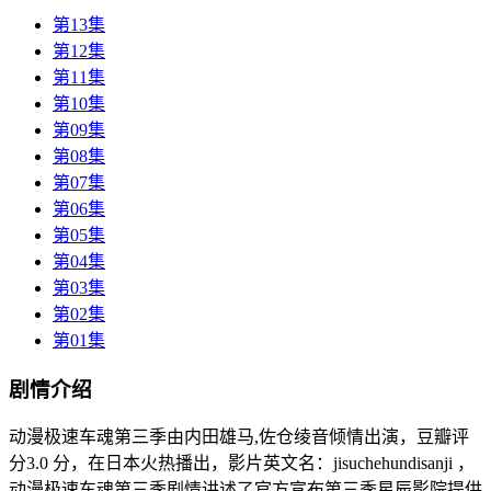
第13集
第12集
第11集
第10集
第09集
第08集
第07集
第06集
第05集
第04集
第03集
第02集
第01集
剧情介绍
动漫极速车魂第三季由内田雄马,佐仓绫音倾情出演，豆瓣评
分3.0 分，在日本火热播出，影片英文名：jisuchehundisanji ，
动漫极速车魂第三季剧情讲述了官方宣布第三季星辰影院提供