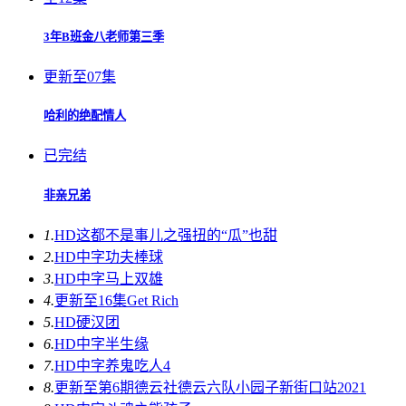
3年B班金八老师第三季
更新至07集
哈利的绝配情人
已完结
非亲兄弟
1.
HD
这都不是事儿之强扭的“瓜”也甜
2.
HD中字
功夫棒球
3.
HD中字
马上双雄
4.
更新至16集
Get Rich
5.
HD
硬汉团
6.
HD中字
半生缘
7.
HD中字
养鬼吃人4
8.
更新至第6期
德云社德云六队小园子新街口站2021