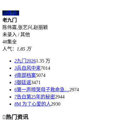
48集全
1
老九门
陈伟霆,张艺兴,赵丽颖
未录入 / 其他
48集全
人气：
1.85 万
2
九门2026
1.35 万
3
兵自风中来
7014
4
南部档案
5074
5
御廷谣
3471
6
第一声啼哭母子救命急…
2974
7
告白第25年的秘密
2944
8
M 为了心爱的人
2930

热门资讯