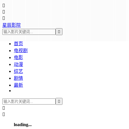



星辰影院

首页
电视剧
电影
动漫
综艺
剧情
最新



loading...