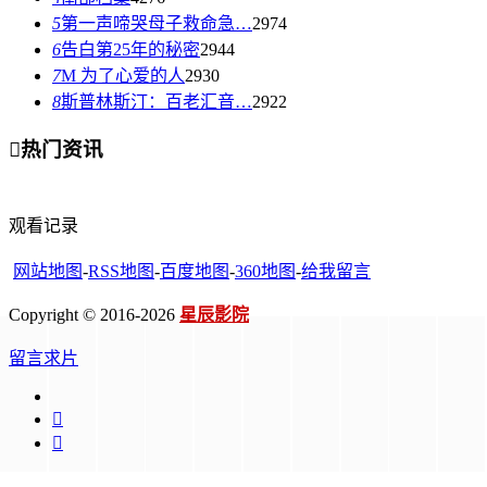
5
第一声啼哭母子救命急…
2974
6
告白第25年的秘密
2944
7
M 为了心爱的人
2930
8
斯普林斯汀：百老汇音…
2922

热门资讯
观看记录
网站地图
-
RSS地图
-
百度地图
-
360地图
-
给我留言
Copyright © 2016-2026
星辰影院
留言求片

