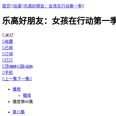
首页

动漫

乐高好朋友：女孩在行动第一季

乐高好朋友：女孩在行动第一季

关灯

收藏

已收

订阅

已订

顶(
869
)

踩(
420
)

手机

上一集
下一集

播放
播放
播放第06集
第15集