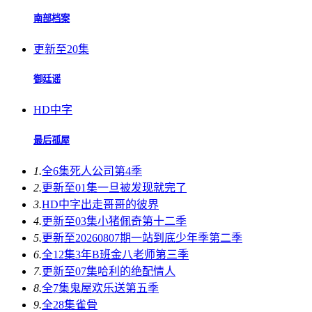
南部档案
更新至20集
御廷谣
HD中字
最后孤屋
1.
全6集
死人公司第4季
2.
更新至01集
一旦被发现就完了
3.
HD中字
出走哥哥的彼界
4.
更新至03集
小猪佩奇第十二季
5.
更新至20260807期
一站到底少年季第二季
6.
全12集
3年B班金八老师第三季
7.
更新至07集
哈利的绝配情人
8.
全7集
鬼屋欢乐送第五季
9.
全28集
雀骨