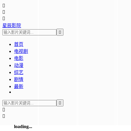



星辰影院

首页
电视剧
电影
动漫
综艺
剧情
最新



loading...