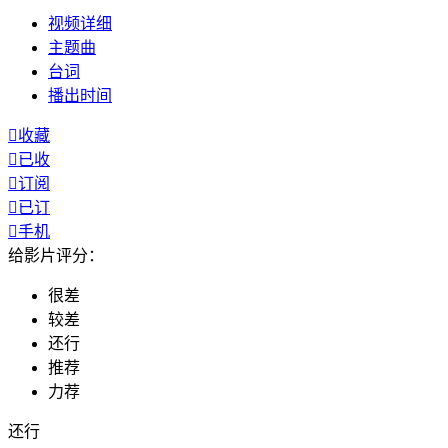
视频
详细
主题曲
台词
播出
时间

收藏

已收

订阅

已订

手机
给影片评分：
很差
较差
还行
推荐
力荐
还行