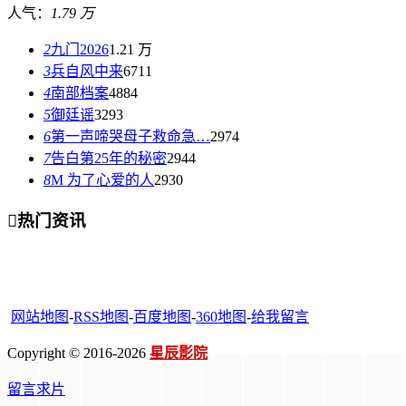
人气：
1.79 万
2
九门2026
1.21 万
3
兵自风中来
6711
4
南部档案
4884
5
御廷谣
3293
6
第一声啼哭母子救命急…
2974
7
告白第25年的秘密
2944
8
M 为了心爱的人
2930

热门资讯
网站地图
-
RSS地图
-
百度地图
-
360地图
-
给我留言
Copyright © 2016-2026
星辰影院
留言求片