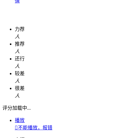
情
力荐
人
推荐
人
还行
人
较差
人
很差
人
评分加载中...
播放

不能播放，报错