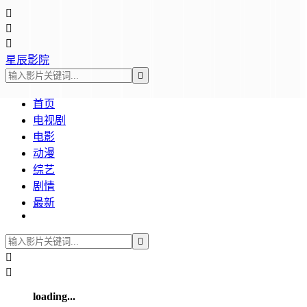



星辰影院

首页
电视剧
电影
动漫
综艺
剧情
最新



loading...