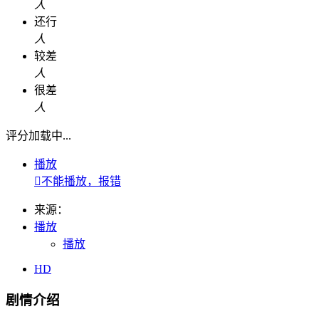
人
还行
人
较差
人
很差
人
评分加载中...
播放

不能播放，报错
来源：
播放
播放
HD
剧情介绍