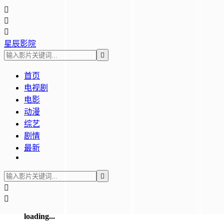



星辰影院

首页
电视剧
电影
动漫
综艺
剧情
最新



loading...