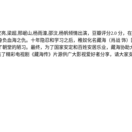
亮,梁超,邢岷山,杨雨潼,邵汶,杨帆倾情出演，豆瓣评分2.0 分，在大
负血海之仇。十年隐忍和学习之后，稚奴化名藏海（肖战 饰）
了朝堂的陋习。最终，为了国家安定和百姓安居乐业，藏海协助
收集了精彩电视剧《藏海传》片源供广大影视爱好者分享，请大家