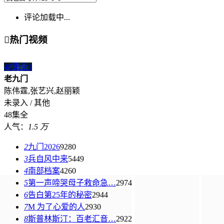
评论加载中...

热门视频
48集全
1
老九门
陈伟霆,张艺兴,赵丽颖
未录入 / 其他
48集全
人气：
1.5 万
2
九门2026
9280
3
兵自风中来
5449
4
南部档案
4260
5
第一声啼哭母子救命急…
2974
6
告白第25年的秘密
2944
7
M 为了心爱的人
2930
8
斯普林斯汀：百老汇音…
2922