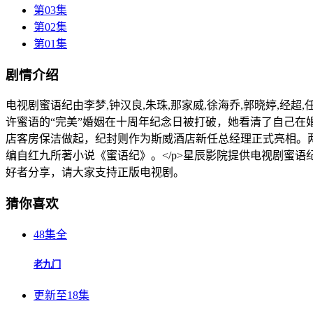
第03集
第02集
第01集
剧情介绍
电视剧蜜语纪由李梦,钟汉良,朱珠,那家威,徐海乔,郭晓婷,经超,
许蜜语的“完美”婚姻在十周年纪念日被打破，她看清了自己
店客房保洁做起，纪封则作为斯威酒店新任总经理正式亮相。两
编自红九所著小说《蜜语纪》。</p>星辰影院提供电视剧蜜
好者分享，请大家支持正版电视剧。
猜你喜欢
48集全
老九门
更新至18集