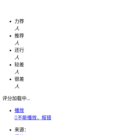
力荐
人
推荐
人
还行
人
较差
人
很差
人
评分加载中...
播放

不能播放，报错
来源：