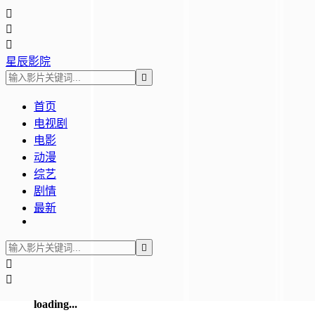



星辰影院

首页
电视剧
电影
动漫
综艺
剧情
最新



loading...