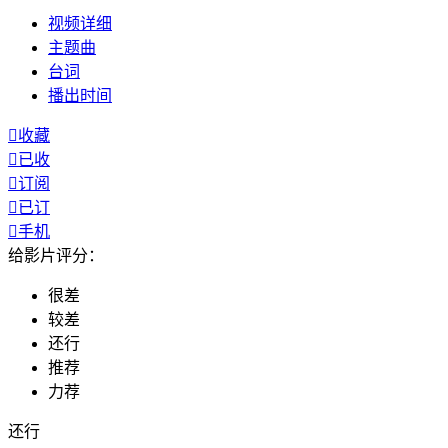
视频
详细
主题曲
台词
播出
时间

收藏

已收

订阅

已订

手机
给影片评分：
很差
较差
还行
推荐
力荐
还行