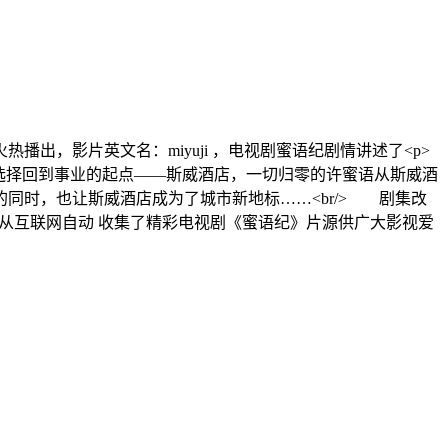
热播出，影片英文名：miyuji ，电视剧蜜语纪剧情讲述了<p>
选择回到事业的起点——斯威酒店，一切归零的许蜜语从斯威酒
同时，也让斯威酒店成为了城市新地标……<br/> 剧集改
院从互联网自动 收集了精彩电视剧《蜜语纪》片源供广大影视爱