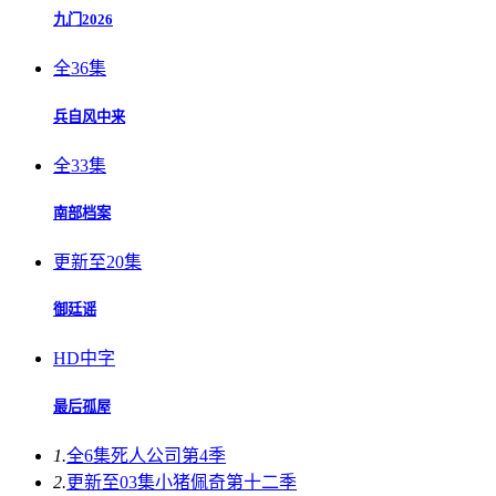
九门2026
全36集
兵自风中来
全33集
南部档案
更新至20集
御廷谣
HD中字
最后孤屋
1.
全6集
死人公司第4季
2.
更新至03集
小猪佩奇第十二季