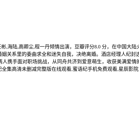
任彬,海陆,高卿尘,程一丹倾情出演，豆瓣评分8.0 分，在中国大陆火
在婚姻关系里的委曲求全和迷失自我，决绝离婚。酒店经理人纪封
人携手面对职场挑战，从同舟共济到爱意萌生，收获美满爱情的
语纪全集高清未删减完整版在线观看,蜜语纪手机免费观看,星辰影