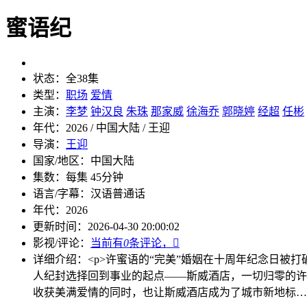
蜜语纪
状态：
全38集
类型：
职场
爱情
主演：
李梦
钟汉良
朱珠
那家威
徐海乔
郭晓婷
经超
任彬
年代：
2026 / 中国大陆 / 王迎
导演：
王迎
国家/地区：
中国大陆
集数：
每集 45分钟
语言/字幕：
汉语普通话
年代：
2026
更新时间：
2026-04-30 20:00:02
影视/评论：
当前有
0
条评论，

详细介绍：
<p>许蜜语的“完美”婚姻在十周年纪念日被打
人纪封选择回到事业的起点——斯威酒店，一切归零的许
收获美满爱情的同时，也让斯威酒店成为了城市新地标……<