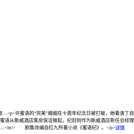
破…
<p>许蜜语的“完美”婚姻在十周年纪念日被打破，她看清
蜜语从斯威酒店客房保洁做起，纪封则作为斯威酒店新任总经理
br/> 剧集改编自红九所著小说《蜜语纪》。</p>
详情