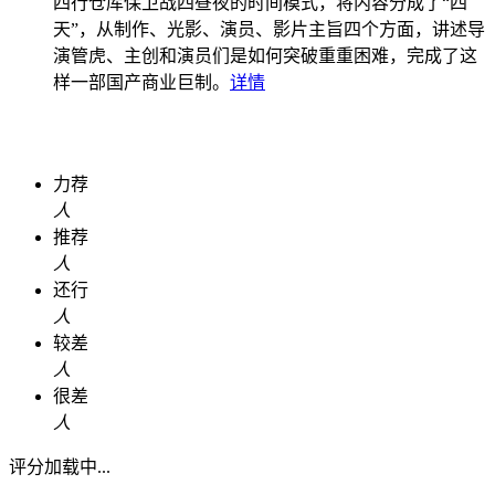
四行仓库保卫战四昼夜的时间模式，将内容分成了“四
天”，从制作、光影、演员、影片主旨四个方面，讲述导
演管虎、主创和演员们是如何突破重重困难，完成了这
样一部国产商业巨制。
详情
力荐
人
推荐
人
还行
人
较差
人
很差
人
评分加载中...