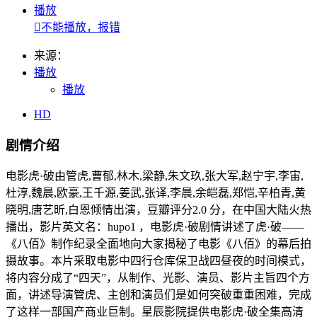
播放

不能播放，报错
来源：
播放
播放
HD
剧情介绍
电影虎·破由管虎,曹郁,林木,梁静,朱文玖,张大军,赵宁宇,李宙,
杜淳,魏晨,欧豪,王千源,姜武,张译,李晨,余皑磊,郑恺,辛柏青,黄
晓明,唐艺昕,白恩倾情出演，豆瓣评分2.0 分，在中国大陆火热
播出，影片英文名：hupo1 ，电影虎·破剧情讲述了虎·破——
《八佰》制作纪录全面地向大家揭秘了电影《八佰》的幕后拍
摄故事。本片采取电影中四行仓库保卫战四昼夜的时间模式，
将内容分成了“四天”，从制作、光影、演员、影片主旨四个方
面，讲述导演管虎、主创和演员们是如何突破重重困难，完成
了这样一部国产商业巨制。星辰影院提供电影虎·破全集高清