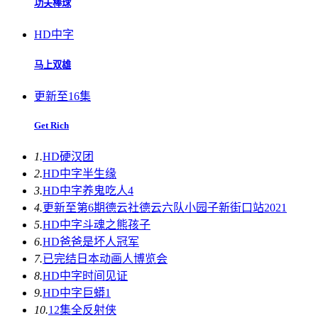
功夫棒球
HD中字
马上双雄
更新至16集
Get Rich
1.
HD
硬汉团
2.
HD中字
半生缘
3.
HD中字
养鬼吃人4
4.
更新至第6期
德云社德云六队小园子新街口站2021
5.
HD中字
斗魂之熊孩子
6.
HD
爸爸是坏人冠军
7.
已完结
日本动画人博览会
8.
HD中字
时间见证
9.
HD中字
巨蟒1
10.
12集全
反射侠