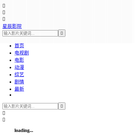



星辰影院

首页
电视剧
电影
动漫
综艺
剧情
最新



loading...