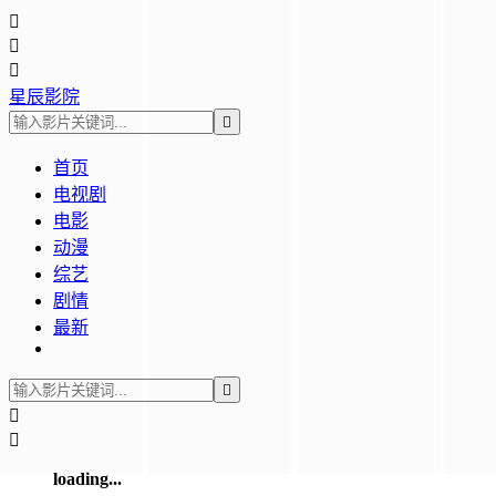



星辰影院

首页
电视剧
电影
动漫
综艺
剧情
最新



loading...