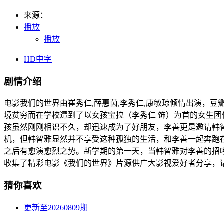
来源：
播放
播放
HD中字
剧情介绍
电影我们的世界由崔秀仁,薛惠茵,李秀仁,康敏琼倾情出演，豆瓣评
境贫穷而在学校遭到了以女孩宝拉（李秀仁 饰）为首的女生团
孩虽然刚刚相识不久，却迅速成为了好朋友，李善更是邀请韩
机，但韩智雅显然并不享受这种孤独的生活，和李善一起奔跑
之后有愈演愈烈之势。新学期的第一天，当韩智雅对李善的招呼
收集了精彩电影《我们的世界》片源供广大影视爱好者分享，
猜你喜欢
更新至20260809期