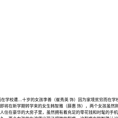
而在学校遭…
十岁的女孩李善（崔秀英 饰）因为家境贫穷而在学
即将在新学期转学来的女生韩智雅（薛惠 饰），两个女孩虽然
人住在豪华的大房子里，虽然拥有着充足的零花钱和时髦的手机