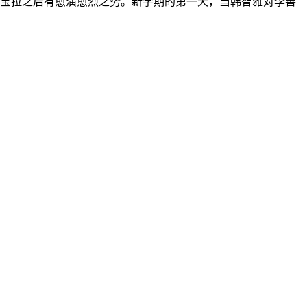
宝拉之后有愈演愈烈之势。新学期的第一天，当韩智雅对李善