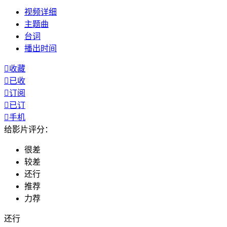
视频
详细
主题曲
台词
播出
时间

收藏

已收

订阅

已订

手机
给影片评分：
很差
较差
还行
推荐
力荐
还行