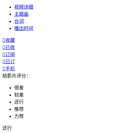
视频
详细
主题曲
台词
播出
时间

收藏

已收

订阅

已订

手机
给影片评分：
很差
较差
还行
推荐
力荐
还行