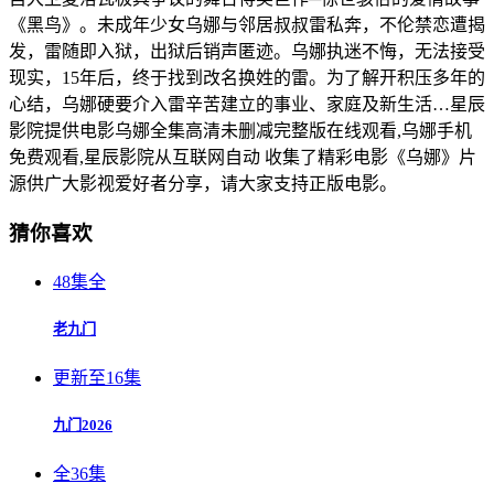
《黑鸟》。未成年少女乌娜与邻居叔叔雷私奔，不伦禁恋遭揭
发，雷随即入狱，出狱后销声匿迹。乌娜执迷不悔，无法接受
现实，15年后，终于找到改名换姓的雷。为了解开积压多年的
心结，乌娜硬要介入雷辛苦建立的事业、家庭及新生活…星辰
影院提供电影乌娜全集高清未删减完整版在线观看,乌娜手机
免费观看,星辰影院从互联网自动 收集了精彩电影《乌娜》片
源供广大影视爱好者分享，请大家支持正版电影。
猜你喜欢
48集全
老九门
更新至16集
九门2026
全36集