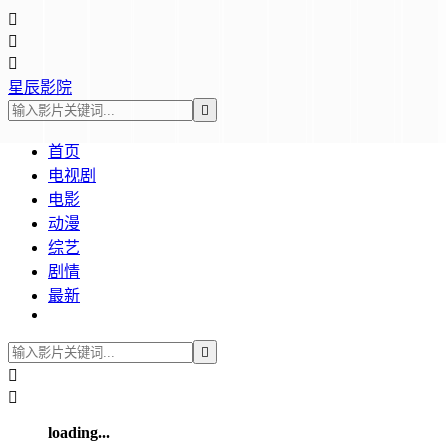



星辰影院

首页
电视剧
电影
动漫
综艺
剧情
最新



loading...