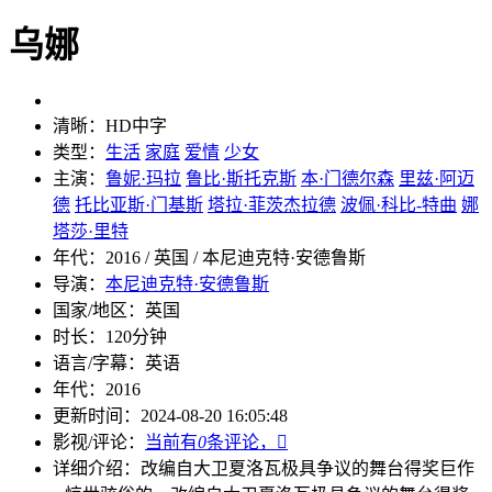
乌娜
清晰：
HD中字
类型：
生活
家庭
爱情
少女
主演：
鲁妮·玛拉
鲁比·斯托克斯
本·门德尔森
里兹·阿迈
德
托比亚斯·门基斯
塔拉·菲茨杰拉德
波佩·科比-特曲
娜
塔莎·里特
年代：
2016 / 英国 / 本尼迪克特·安德鲁斯
导演：
本尼迪克特·安德鲁斯
国家/地区：
英国
时长：
120分钟
语言/字幕：
英语
年代：
2016
更新时间：
2024-08-20 16:05:48
影视/评论：
当前有
0
条评论，

详细介绍：
改编自大卫夏洛瓦极具争议的舞台得奖巨作