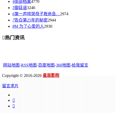
4
南部档案
4770
5
御廷谣
3246
6
第一声啼哭母子救命急…
2974
7
告白第25年的秘密
2944
8
M 为了心爱的人
2930

热门资讯
网站地图
-
RSS地图
-
百度地图
-
360地图
-
给我留言
Copyright © 2016-2026
星辰影院
留言求片

