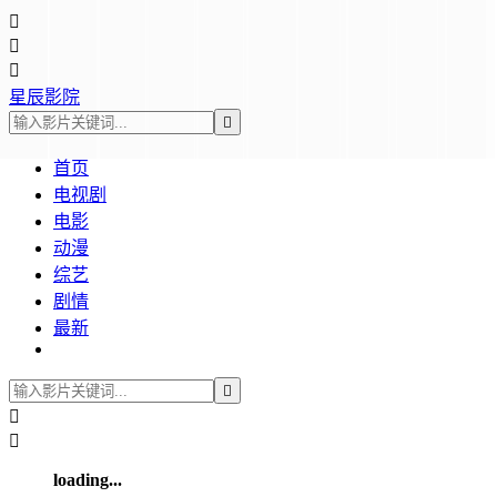



星辰影院

首页
电视剧
电影
动漫
综艺
剧情
最新



loading...