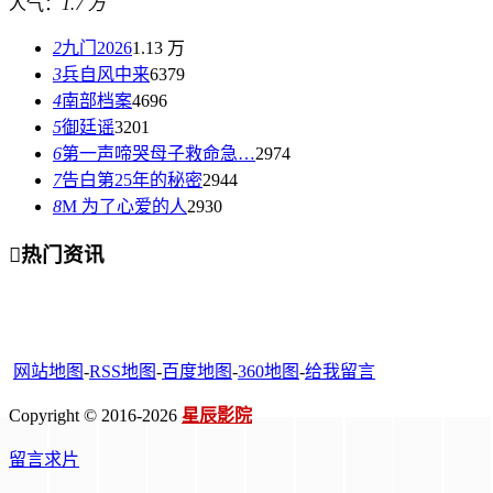
人气：
1.7 万
2
九门2026
1.13 万
3
兵自风中来
6379
4
南部档案
4696
5
御廷谣
3201
6
第一声啼哭母子救命急…
2974
7
告白第25年的秘密
2944
8
M 为了心爱的人
2930

热门资讯
网站地图
-
RSS地图
-
百度地图
-
360地图
-
给我留言
Copyright © 2016-2026
星辰影院
留言求片