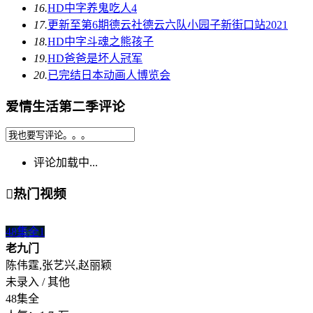
16.
HD中字
养鬼吃人4
17.
更新至第6期
德云社德云六队小园子新街口站2021
18.
HD中字
斗魂之熊孩子
19.
HD
爸爸是坏人冠军
20.
已完结
日本动画人博览会
爱情生活第二季评论
评论加载中...

热门视频
48集全
1
老九门
陈伟霆,张艺兴,赵丽颖
未录入 / 其他
48集全