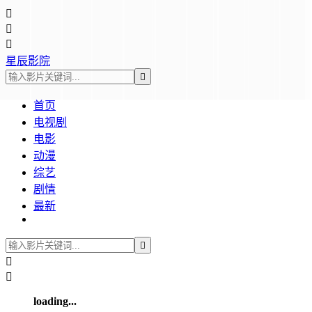



星辰影院

首页
电视剧
电影
动漫
综艺
剧情
最新



loading...