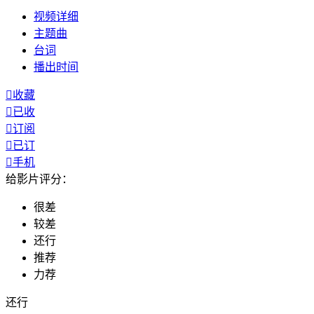
视频
详细
主题曲
台词
播出
时间

收藏

已收

订阅

已订

手机
给影片评分：
很差
较差
还行
推荐
力荐
还行