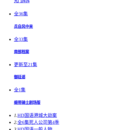
九门2026
全36集
兵自风中来
全33集
南部档案
更新至21集
御廷谣
全1集
缎带骑士剧场版
1.
HD国语
港城大劫案
2.
全6集
死人公司第4季
3.
HD国语
一般人物