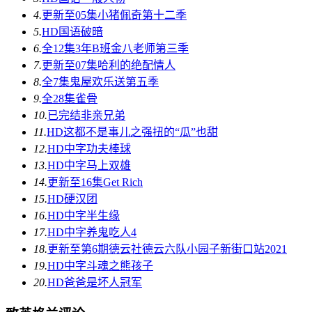
4.
更新至05集
小猪佩奇第十二季
5.
HD国语
破暗
6.
全12集
3年B班金八老师第三季
7.
更新至07集
哈利的绝配情人
8.
全7集
鬼屋欢乐送第五季
9.
全28集
雀骨
10.
已完结
非亲兄弟
11.
HD
这都不是事儿之强扭的“瓜”也甜
12.
HD中字
功夫棒球
13.
HD中字
马上双雄
14.
更新至16集
Get Rich
15.
HD
硬汉团
16.
HD中字
半生缘
17.
HD中字
养鬼吃人4
18.
更新至第6期
德云社德云六队小园子新街口站2021
19.
HD中字
斗魂之熊孩子
20.
HD
爸爸是坏人冠军