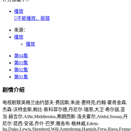
播放

不能播放，报错
来源：
播放
播放
第04集
第03集
第02集
第01集
剧情介绍
电视剧致英格兰由约瑟夫·费因斯,朱迪·惠特克,约翰·霍奇金森,
杰森·沃特金斯,鲍比·斯科菲尔德,丹尼尔·瑞恩,大卫·希尔兹,亚
当·赫吉尔,Alfie,Middlemiss,弗朗西斯·洛夫霍尔,Abdul,Sessay,丹
尼尔·昆西·安诺,乔什·巴罗,雅各布·格林威,Edem-
Ita,Duke,Lewis,Shepherd,Will,Antenbring,Hamish,Frew,Riess,Fenne