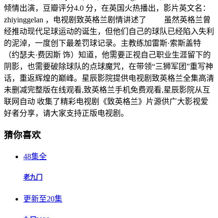
倾情出演，豆瓣评分4.0 分，在英国火热播出，影片英文名：
zhiyinggelan ，电视剧致英格兰剧情讲述了 虽然英格兰曾
经推动现代足球运动的诞生，但他们自己的球队已经陷入失利
的泥淖，一度创下最差罚球记录。主教练加雷斯·索斯盖特
（约瑟夫·费因斯 饰）知道，他需要正视自己职业生涯留下的
阴影，也需要破除球队的点球魔咒，在带领“三狮军团”重写神
话，重返辉煌的巅峰。星辰影院提供电视剧致英格兰全集高清
未删减完整版在线观看,致英格兰手机免费观看,星辰影院从互
联网自动 收集了精彩电视剧《致英格兰》片源供广大影视爱
好者分享，请大家支持正版电视剧。
猜你喜欢
48集全
老九门
更新至20集