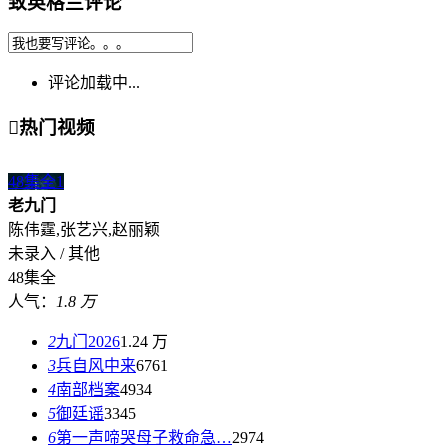
致英格兰评论
评论加载中...

热门视频
48集全
1
老九门
陈伟霆,张艺兴,赵丽颖
未录入 / 其他
48集全
人气：
1.8 万
2
九门2026
1.24 万
3
兵自风中来
6761
4
南部档案
4934
5
御廷谣
3345
6
第一声啼哭母子救命急…
2974