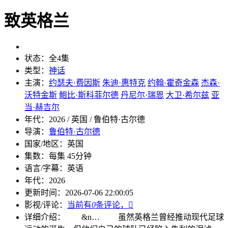
致英格兰
状态：
全4集
类型：
神话
主演：
约瑟夫·费因斯
朱迪·惠特克
约翰·霍奇金森
杰森·
沃特金斯
鲍比·斯科菲尔德
丹尼尔·瑞恩
大卫·希尔兹
亚
当·赫吉尔
年代：
2026 / 英国 / 鲁伯特·古尔德
导演：
鲁伯特·古尔德
国家/地区：
英国
集数：
每集 45分钟
语言/字幕：
英语
年代：
2026
更新时间：
2026-07-06 22:00:05
影视/评论：
当前有
0
条评论，

详细介绍：
&n…
虽然英格兰曾经推动现代足球