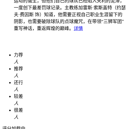
运动的诞生，但他们自己的球队已经陷入失利的泥淖，
一度创下最差罚球记录。主教练加雷斯·索斯盖特（约瑟
夫·费因斯 饰）知道，他需要正视自己职业生涯留下的
阴影，也需要破除球队的点球魔咒，在带领“三狮军团”
重写神话，重返辉煌的巅峰。
详情
力荐
人
推荐
人
还行
人
较差
人
很差
人
评分加载中...