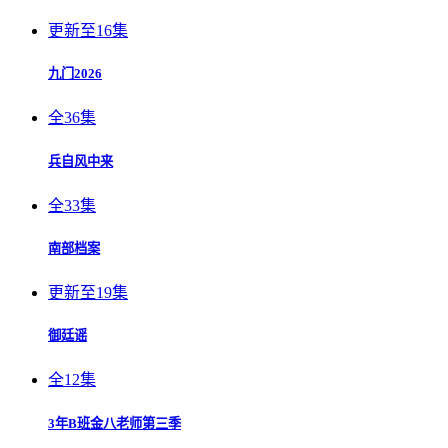
更新至16集
九门2026
全36集
兵自风中来
全33集
南部档案
更新至19集
御廷谣
全12集
3年B班金八老师第三季