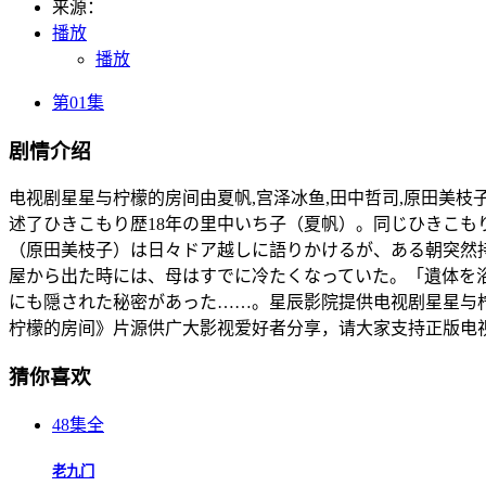
来源：
播放
播放
第01集
剧情介绍
电视剧星星与柠檬的房间由夏帆,宫泽冰鱼,田中哲司,原田美枝子倾情出演
述了ひきこもり歴18年の里中いち子（夏帆）。同じひきこも
（原田美枝子）は日々ドア越しに語りかけるが、ある朝突然持
屋から出た時には、母はすでに冷たくなっていた。「遺体を
にも隠された秘密があった……。星辰影院提供电视剧星星与柠
柠檬的房间》片源供广大影视爱好者分享，请大家支持正版电
猜你喜欢
48集全
老九门