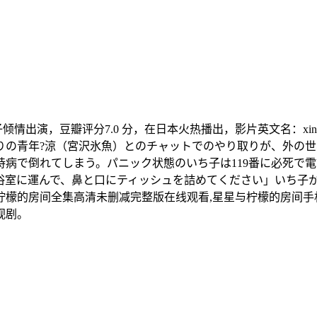
，豆瓣评分7.0 分，在日本火热播出，影片英文名：xingxingyu
りの青年?涼（宮沢氷魚）とのチャットでのやり取りが、外の
病で倒れてしまう。パニック状態のいち子は119番に必死で
浴室に運んで、鼻と口にティッシュを詰めてください」いち子か
檬的房间全集高清未删减完整版在线观看,星星与柠檬的房间手机
视剧。