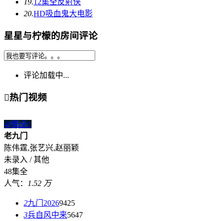
19.
12集全
反射侠
20.
HD
吸血鬼大电影
星星与柠檬的房间评论
评论加载中...

热门视频
48集全
1
老九门
陈伟霆,张艺兴,赵丽颖
未录入 / 其他
48集全
人气：
1.52 万
2
九门2026
9425
3
兵自风中来
5647