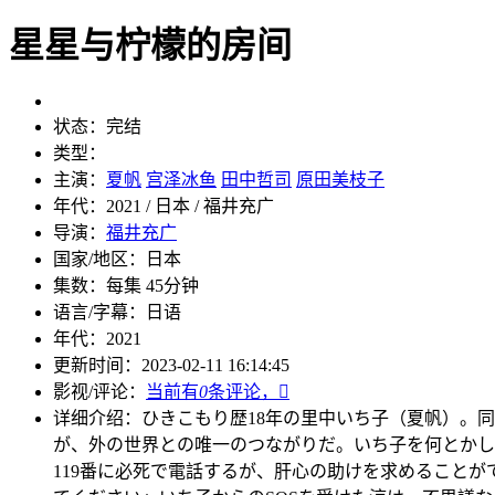
星星与柠檬的房间
状态：
完结
类型：
主演：
夏帆
宫泽冰鱼
田中哲司
原田美枝子
年代：
2021 / 日本 / 福井充广
导演：
福井充广
国家/地区：
日本
集数：
每集 45分钟
语言/字幕：
日语
年代：
2021
更新时间：
2023-02-11 16:14:45
影视/评论：
当前有
0
条评论，

详细介绍：
ひきこもり歴18年の里中いち子（夏帆）。
が、外の世界との唯一のつながりだ。いち子を何とかし
119番に必死で電話するが、肝心の助けを求めること