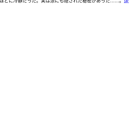
なほどに冷静だった。実は涼にも隠された秘密があった……。
详