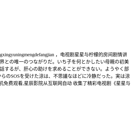
ningmengdefangjian ，电视剧星星与柠檬的房间剧情讲
世界との唯一のつながりだ。いち子を何とかしたい母親の初美
電話するが、肝心の助けを求めることができない。ようやく部
らのSOSを受けた涼は、不思議なほどに冷静だった。実は涼
免费观看,星辰影院从互联网自动 收集了精彩电视剧《星星与