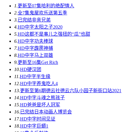
1.
更新至07集
哈利的绝配情人
2.
全7集
鬼屋欢乐送第五季
3.
已完结
非亲兄弟
4.
HD中字
太阳之子2020
5.
HD
这都不是事儿之强扭的“瓜”也甜
6.
HD中字
功夫棒球
7.
HD中字
霹雳神捕
8.
HD中字
马上双雄
9.
更新至16集
Get Rich
10.
HD
硬汉团
11.
HD中字
半生缘
12.
HD中字
养鬼吃人4
13.
更新至第6期
德云社德云六队小园子新街口站2021
14.
HD中字
斗魂之熊孩子
15.
HD
爸爸是坏人冠军
16.
已完结
日本动画人博览会
17.
HD中字
时间见证
18.
HD中字
巨蟒1