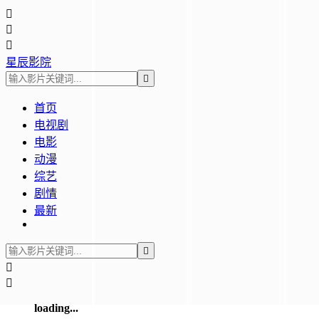



星辰影院

首页
电视剧
电影
动漫
综艺
剧情
最新



loading...