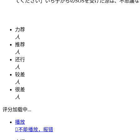
てください」いち子からのSOSを受けた涼は、不思議
力荐
人
推荐
人
还行
人
较差
人
很差
人
评分加载中...
播放

不能播放，报错