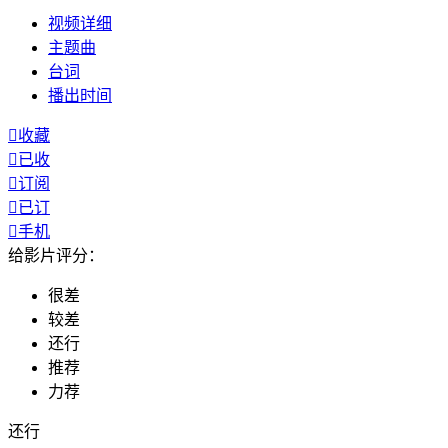
视频
详细
主题曲
台词
播出
时间

收藏

已收

订阅

已订

手机
给影片评分：
很差
较差
还行
推荐
力荐
还行