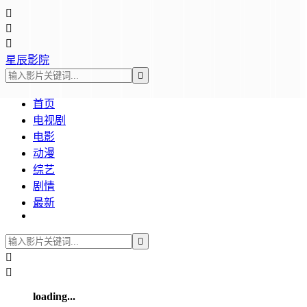



星辰影院

首页
电视剧
电影
动漫
综艺
剧情
最新



loading...