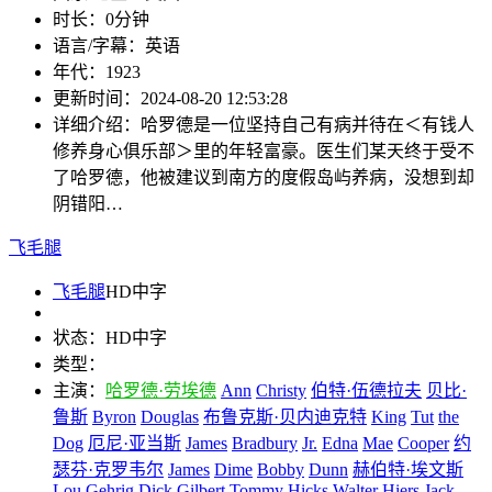
时长：
0分钟
语言/字幕：
英语
年代：
1923
更新时间：
2024-08-20 12:53:28
详细介绍：
哈罗德是一位坚持自己有病并待在＜有钱人
修养身心俱乐部＞里的年轻富豪。医生们某天终于受不
了哈罗德，他被建议到南方的度假岛屿养病，没想到却
阴错阳…
飞毛腿
飞毛腿
HD中字
状态：
HD中字
类型：
主演：
哈罗德·劳埃德
Ann
Christy
伯特·伍德拉夫
贝比·
鲁斯
Byron
Douglas
布鲁克斯·贝内迪克特
King
Tut
the
Dog
厄尼·亚当斯
James
Bradbury
Jr.
Edna
Mae
Cooper
约
瑟芬·克罗韦尔
James
Dime
Bobby
Dunn
赫伯特·埃文斯
Lou
Gehrig
Dick
Gilbert
Tommy
Hicks
Walter
Hiers
Jack