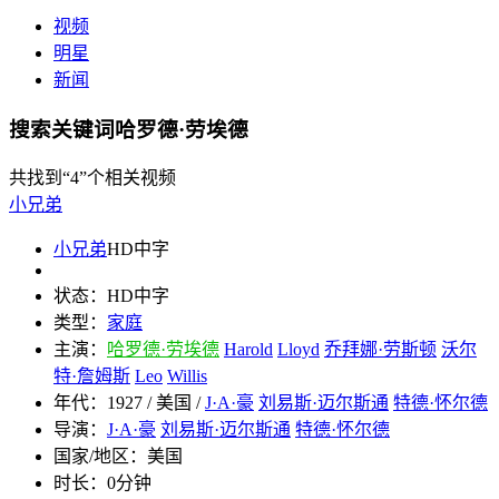
视频
明星
新闻
搜索关键词哈罗德·劳埃德
共找到
“4”
个相关视频
小兄弟
小兄弟
HD中字
状态：
HD中字
类型：
家庭
主演：
哈罗德·劳埃德
Harold
Lloyd
乔拜娜·劳斯顿
沃尔
特·詹姆斯
Leo
Willis
年代：
1927 / 美国 /
J·A·豪
刘易斯·迈尔斯通
特德·怀尔德
导演：
J·A·豪
刘易斯·迈尔斯通
特德·怀尔德
国家/地区：
美国
时长：
0分钟