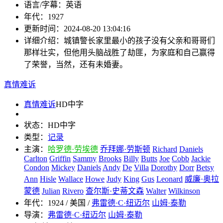
语言/字幕：
英语
年代：
1927
更新时间：
2024-08-20 13:04:16
详细介绍：
城镇警长家里最小的孩子没有父亲和哥哥们
那样壮实，但他用头脑战胜了劫匪，为家庭和自己赢得
了荣誉，当然，还有未婚妻。
真情难诉
真情难诉
HD中字
状态：
HD中字
类型：
记录
主演：
哈罗德·劳埃德
乔拜娜·劳斯顿
Richard
Daniels
Carlton
Griffin
Sammy
Brooks
Billy
Butts
Joe
Cobb
Jackie
Condon
Mickey
Daniels
Andy
De
Villa
Dorothy
Dorr
Betsy
Ann
Hisle
Wallace
Howe
Judy
King
Gus
Leonard
威廉·奥拉
蒙德
Julian
Rivero
查尔斯·史蒂文森
Walter
Wilkinson
年代：
1924 / 美国 /
弗雷德·C·纽迈尔
山姆·泰勒
导演：
弗雷德·C·纽迈尔
山姆·泰勒