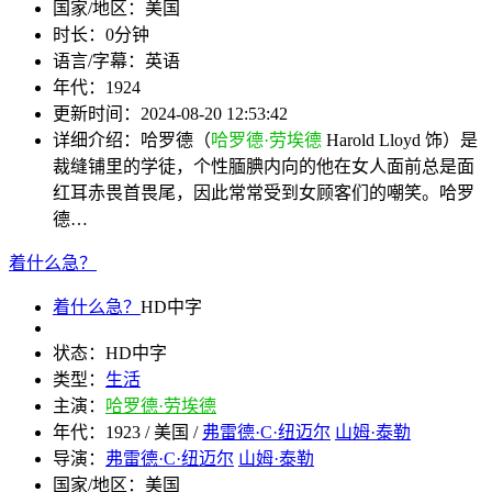
国家/地区：
美国
时长：
0分钟
语言/字幕：
英语
年代：
1924
更新时间：
2024-08-20 12:53:42
详细介绍：
哈罗德（
哈罗德·劳埃德
Harold Lloyd 饰）是
裁缝铺里的学徒，个性腼腆内向的他在女人面前总是面
红耳赤畏首畏尾，因此常常受到女顾客们的嘲笑。哈罗
德…
着什么急？
着什么急？
HD中字
状态：
HD中字
类型：
生活
主演：
哈罗德·劳埃德
年代：
1923 / 美国 /
弗雷德·C·纽迈尔
山姆·泰勒
导演：
弗雷德·C·纽迈尔
山姆·泰勒
国家/地区：
美国