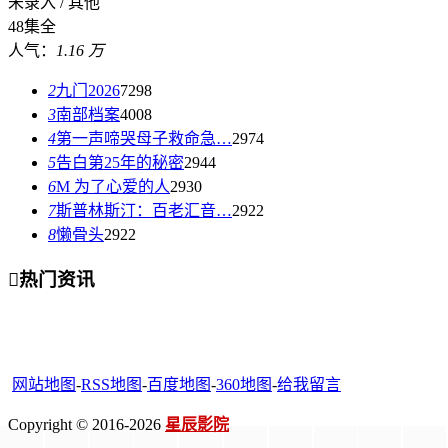
未录入 / 其他
48集全
人气：
1.16 万
2
九门2026
7298
3
南部档案
4008
4
第一声啼哭母子救命急…
2974
5
告白第25年的秘密
2944
6
M 为了心爱的人
2930
7
斯普林斯汀：百老汇音…
2922
8
懒骨头
2922

热门资讯
网站地图
-
RSS地图
-
百度地图
-
360地图
-
给我留言
Copyright © 2016-2026
星辰影院