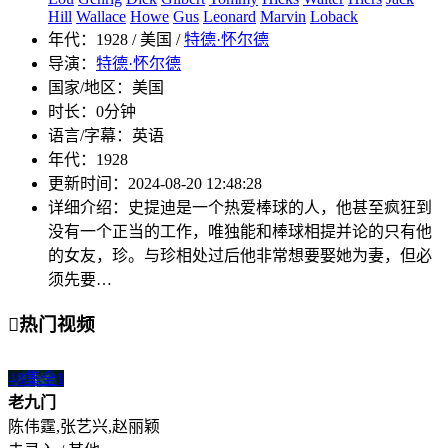
Hill
Wallace
Howe
Gus
Leonard
Marvin
Loback
年代：
1928 / 美国 /
特德·怀尔德
导演：
特德·怀尔德
国家/地区：
美国
时长：
0分钟
语言/字幕：
英语
年代：
1928
更新时间：
2024-08-20 12:48:28
详细介绍：
史提迪是一个热爱棒球的人，他甚至疯狂到
没有一个正当的工作，唯独能和棒球相提并论的只有他
的女友，珍。与珍相处过后他非常想要娶她为妻，但必
须先要…

热门视频
48集全
1
老九门
陈伟霆,张艺兴,赵丽颖