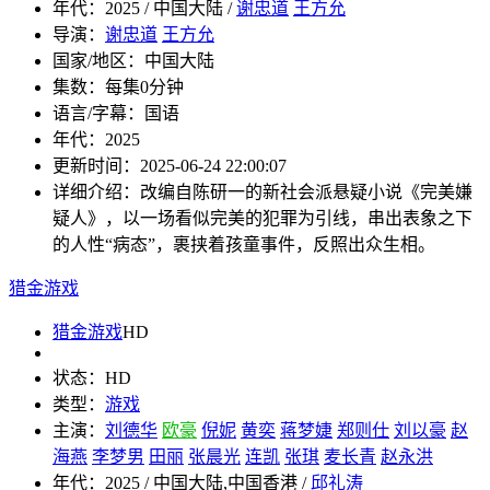
年代：
2025 / 中国大陆 /
谢忠道
王方允
导演：
谢忠道
王方允
国家/地区：
中国大陆
集数：
每集0分钟
语言/字幕：
国语
年代：
2025
更新时间：
2025-06-24 22:00:07
详细介绍：
改编自陈研一的新社会派悬疑小说《完美嫌
疑人》，以一场看似完美的犯罪为引线，串出表象之下
的人性“病态”，裹挟着孩童事件，反照出众生相。
猎金游戏
猎金游戏
HD
状态：
HD
类型：
游戏
主演：
刘德华
欧豪
倪妮
黄奕
蒋梦婕
郑则仕
刘以豪
赵
海燕
李梦男
田丽
张晨光
连凯
张琪
麦长青
赵永洪
年代：
2025 / 中国大陆,中国香港 /
邱礼涛