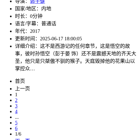
导演：
郭子健
国家/地区：
内地
时长：
0分钟
语言/字幕：
普通话
年代：
2017
更新时间：
2025-06-17 18:00:05
详细介绍：
这不是西游记的任何章节，这是悟空的故
事，彼时孙悟空（彭于晏 饰）还不是震撼天地的齐天大
圣，他只是只桀傲不驯的猴子。天庭毁掉他的花果山以
掌控众…
首页
上一页
1
2
3
4
...
5
6
1/6