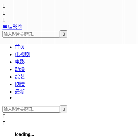



星辰影院

首页
电视剧
电影
动漫
综艺
剧情
最新



loading...