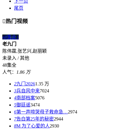
下一页
尾页

热门视频
48集全
1
老九门
陈伟霆,张艺兴,赵丽颖
未录入 / 其他
48集全
人气：
1.86 万
2
九门2026
1.35 万
3
兵自风中来
7024
4
南部档案
5076
5
御廷谣
3474
6
第一声啼哭母子救命急…
2974
7
告白第25年的秘密
2944
8
M 为了心爱的人
2930