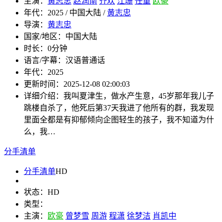
主演：
黄志忠
赵润南
齐欢
江珊
任重
欧豪
年代：
2025 / 中国大陆 /
黄志忠
导演：
黄志忠
国家/地区：
中国大陆
时长：
0分钟
语言/字幕：
汉语普通话
年代：
2025
更新时间：
2025-12-08 02:00:03
详细介绍：
我叫夏津生，做水产生意，45岁那年我儿子
跳楼自杀了，他死后第37天我进了他所有的群，我发现
里面全都是有抑郁倾向企图轻生的孩子，我不知道为什
么，我…
分手清单
分手清单
HD
状态：
HD
类型：
主演：
欧豪
曾梦雪
周游
程潇
徐梦洁
肖凯中