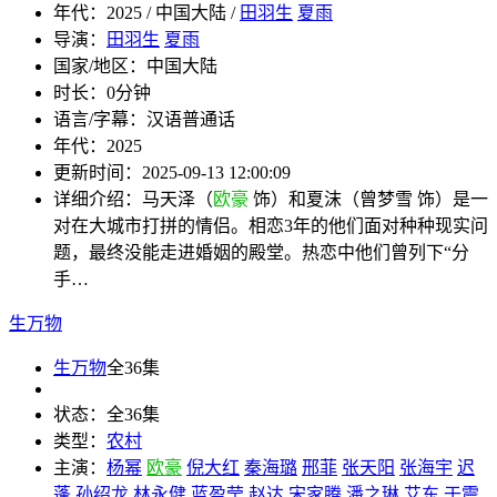
年代：
2025 / 中国大陆 /
田羽生
夏雨
导演：
田羽生
夏雨
国家/地区：
中国大陆
时长：
0分钟
语言/字幕：
汉语普通话
年代：
2025
更新时间：
2025-09-13 12:00:09
详细介绍：
马天泽（
欧豪
饰）和夏沫（曾梦雪 饰）是一
对在大城市打拼的情侣。相恋3年的他们面对种种现实问
题，最终没能走进婚姻的殿堂。热恋中他们曾列下“分
手…
生万物
生万物
全36集
状态：
全36集
类型：
农村
主演：
杨幂
欧豪
倪大红
秦海璐
邢菲
张天阳
张海宇
迟
蓬
孙绍龙
林永健
蓝盈莹
赵达
宋家腾
潘之琳
艾东
于震