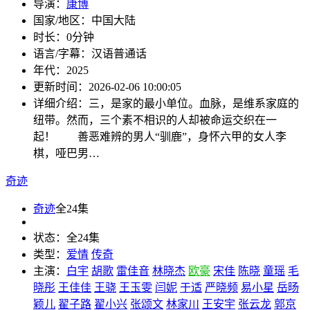
导演：
康博
国家/地区：
中国大陆
时长：
0分钟
语言/字幕：
汉语普通话
年代：
2025
更新时间：
2026-02-06 10:00:05
详细介绍：
三，是家的最小单位。血脉，是维系家庭的
纽带。然而，三个素不相识的人却被命运交织在一
起！ 善恶难辨的男人“驯鹿”，身怀六甲的女人李
棋，哑巴男…
奇迹
奇迹
全24集
状态：
全24集
类型：
爱情
传奇
主演：
白宇
胡歌
雷佳音
林晓杰
欧豪
宋佳
陈晓
童瑶
毛
晓彤
王佳佳
王骁
王玉雯
闫妮
于适
严晓频
易小星
岳旸
颖儿
翟子路
翟小兴
张颂文
林家川
王安宇
张云龙
郭京