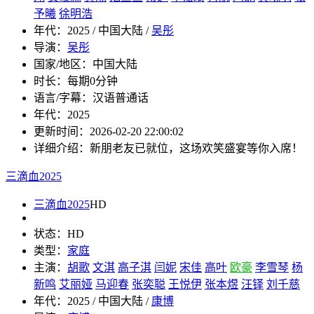
予曦
徐明浩
年代：
2025 / 中国大陆 /
吴彤
导演：
吴彤
国家/地区：
中国大陆
时长：
每期0分钟
语言/字幕：
汉语普通话
年代：
2025
更新时间：
2026-02-20 22:00:02
详细介绍：
新朋老友已就位，这场欢笑盛宴等你入席！
三滴血2025
三滴血2025
HD
状态：
HD
类型：
家庭
主演：
胡歌
文淇
高子淇
闫妮
宋佳
高叶
欧豪
李雪琴
杨
新鸣
艾丽娅
马迎春
张奕聪
王悦伊
张本煜
汪铎
刘千慈
年代：
2025 / 中国大陆 /
康博