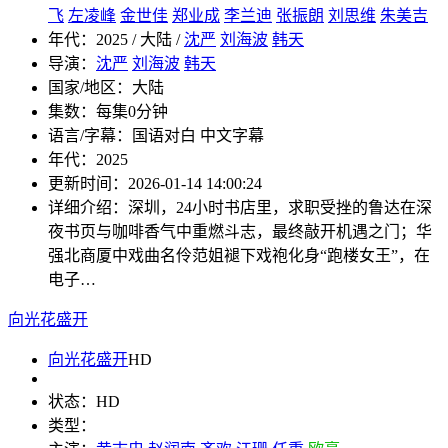
飞
左凌峰
金世佳
郑业成
李兰迪
张振朗
刘思维
朱美吉
年代：
2025 / 大陆 /
沈严
刘海波
韩天
导演：
沈严
刘海波
韩天
国家/地区：
大陆
集数：
每集0分钟
语言/字幕：
国语对白 中文字幕
年代：
2025
更新时间：
2026-01-14 14:00:24
详细介绍：
深圳，24小时书店里，求职受挫的鲁达在深
夜书页与咖啡香气中重燃斗志，最终敲开机遇之门；华
强北商厦中戏曲名伶范姐褪下戏袍化身“跑楼女王”，在
电子…
向光花盛开
向光花盛开
HD
状态：
HD
类型：