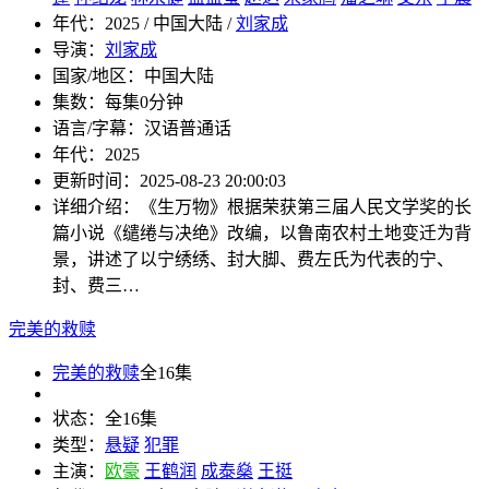
年代：
2025 / 中国大陆 /
刘家成
导演：
刘家成
国家/地区：
中国大陆
集数：
每集0分钟
语言/字幕：
汉语普通话
年代：
2025
更新时间：
2025-08-23 20:00:03
详细介绍：
《生万物》根据荣获第三届人民文学奖的长
篇小说《缱绻与决绝》改编，以鲁南农村土地变迁为背
景，讲述了以宁绣绣、封大脚、费左氏为代表的宁、
封、费三…
完美的救赎
完美的救赎
全16集
状态：
全16集
类型：
悬疑
犯罪
主演：
欧豪
王鹤润
成泰燊
王挺