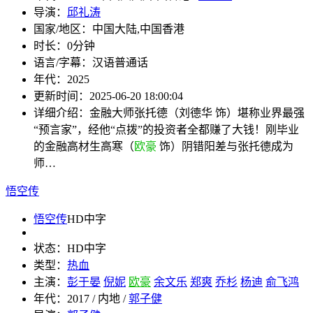
导演：
邱礼涛
国家/地区：
中国大陆,中国香港
时长：
0分钟
语言/字幕：
汉语普通话
年代：
2025
更新时间：
2025-06-20 18:00:04
详细介绍：
金融大师张托德（刘德华 饰）堪称业界最强
“预言家”，经他“点拨”的投资者全都赚了大钱！刚毕业
的金融高材生高寒（
欧豪
饰）阴错阳差与张托德成为
师…
悟空传
悟空传
HD中字
状态：
HD中字
类型：
热血
主演：
彭于晏
倪妮
欧豪
余文乐
郑爽
乔杉
杨迪
俞飞鸿
年代：
2017 / 内地 /
郭子健