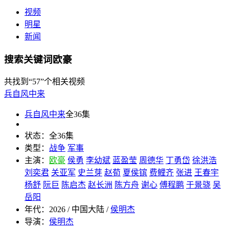
视频
明星
新闻
搜索关键词欧豪
共找到
“57”
个相关视频
兵自风中来
兵自风中来
全36集
状态：
全36集
类型：
战争
军事
主演：
欧豪
侯勇
李幼斌
蓝盈莹
周德华
丁勇岱
徐洪浩
刘奕君
关亚军
史兰芽
赵荀
夏侯镔
费鲤齐
张进
王春宇
杨舒
阮巨
陈启杰
赵长洲
陈方舟
谢心
傅程鹏
于景骁
吴
岳阳
年代：
2026 / 中国大陆 /
侯明杰
导演：
侯明杰