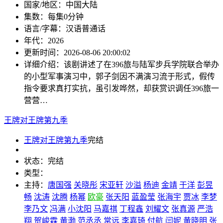
国家/地区：
中国大陆
集数：
每集0分钟
语言/字幕：
汉语普通话
年代：
2026
更新时间：
2026-08-06 20:00:02
详细介绍：
该剧讲述了在396旅与陆军步兵学院联合举办
的小型军事演习中，郭子剑因不满演习流于形式，假传
指令要求真打实抗，虽引发哗然，却获赏识调任396旅一
营营…
王牌对王牌第九季
王牌对王牌第九季
完结
状态：
完结
类型：
主持：
唐国强
关晓彤
宋亚轩
沙溢
杨迪
金靖
于洋
彭昱
畅
沈涛
沈腾
杨幂
欧豪
张天阳
蓝盈莹
张海宇
贾冰
李梦
李乃文
冯满
小沈阳
马嘉祺
丁程鑫
刘耀文
张真源
严浩
翔
贺峻霖
黄渤
范丞丞
常远
李嘉琦
付航
闫妮
黄晓明
张