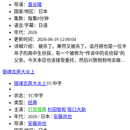
导演：
直谷隆
国家/地区：
日本
集数：
每集0分钟
语言/字幕：
日语
年代：
2026
更新时间：
2026-06-19 12:00:04
详细介绍：
被杀了。果然又被杀了。追月朔也是一位半
吊子的高中生侦探，有一个被称为“传说中的名侦探”的
父亲。今天本应也该接受委托，然后兴致勃勃地去做…
银魂吉原大炎上
银魂吉原大炎上
TC中字
状态：
TC中字
类型：
经典
主演：
钉宫理惠
杉田智和
阪口大助
年代：
2026 / 日本 /
安藤尚也
导演：
安藤尚也