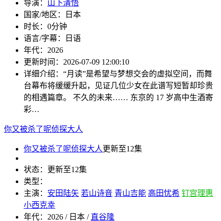
导演：
山下清悟
国家/地区：
日本
时长：
0分钟
语言/字幕：
日语
年代：
2026
更新时间：
2026-07-09 12:00:10
详细介绍：
“月读”是希望与梦想交会的虚拟空间，而舞
台幕布将缓缓升起，见证几位少女在此谱写短暂却珍贵
的相遇篇章。 不久的未来…… 东京的 17 岁高中生酒寄
彩…
你又被杀了呢侦探大人
你又被杀了呢侦探大人
更新至12集
状态：
更新至12集
类型：
主演：
安田陆矢
若山诗音
青山吉能
高田忧希
钉宫理惠
小西克幸
年代：
2026 / 日本 /
直谷隆