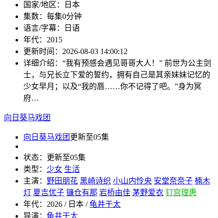
国家/地区：
日本
集数：
每集0分钟
语言/字幕：
日语
年代：
2015
更新时间：
2026-08-03 14:00:12
详细介绍：
“我有预感会遇见哥哥大人！” 前世为公主剑
士，与兄长立下爱的誓约，拥有自己是其亲妹妹记忆的
少女早月；以及“我的唇……你不记得了吧。”身为冥
府…
向日葵马戏团
向日葵马戏团
更新至05集
状态：
更新至05集
类型：
少女
生活
主演：
野田朋花
黑崎诗织
小山内怜央
安堂奈奈子
楠木
灯
夏吉优子
镰仓有那
岩桥由佳
茅野爱衣
钉宫理惠
年代：
2026 / 日本 /
龟井干太
导演：
龟井干太