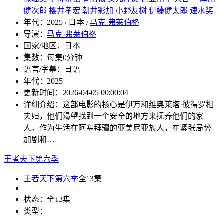
健次郎
樱井孝宏
朝井彩加
小野友树
伊藤健太郎
速水奖
年代：
2025 / 日本 /
马克·弗莱伯格
导演：
马克·弗莱伯格
国家/地区：
日本
集数：
每集0分钟
语言/字幕：
日语
年代：
2025
更新时间：
2026-04-05 00:00:04
详细介绍：
这部电影的核心是伊万和维奥莱塔·彼得罗相
夫妇，他们渴望找到一个安全的地方来抚养他们的家
人。作为生活在阿塞拜疆的亚美尼亚族人，在紧张局势
加剧和…
王者天下第六季
王者天下第六季
全13集
状态：
全13集
类型：