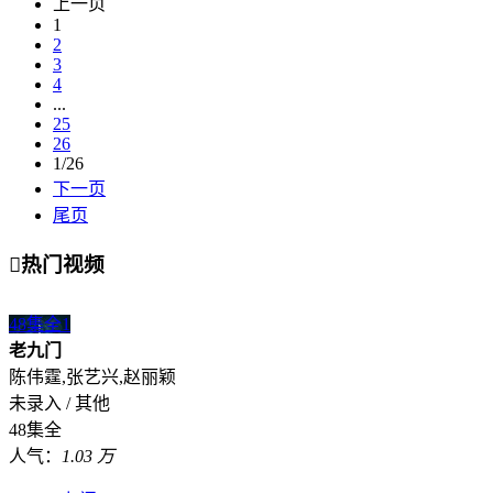
上一页
1
2
3
4
...
25
26
1/26
下一页
尾页

热门视频
48集全
1
老九门
陈伟霆,张艺兴,赵丽颖
未录入 / 其他
48集全
人气：
1.03 万