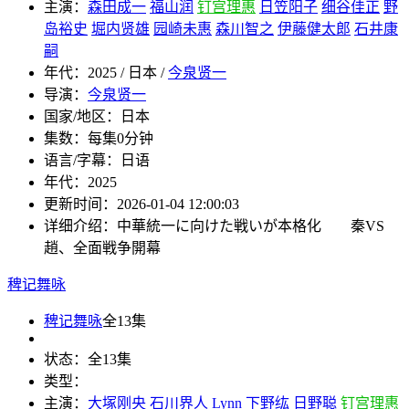
主演：
森田成一
福山润
钉宫理惠
日笠阳子
细谷佳正
野
岛裕史
堀内贤雄
园崎未惠
森川智之
伊藤健太郎
石井康
嗣
年代：
2025 / 日本 /
今泉贤一
导演：
今泉贤一
国家/地区：
日本
集数：
每集0分钟
语言/字幕：
日语
年代：
2025
更新时间：
2026-01-04 12:00:03
详细介绍：
中華統一に向けた戦いが本格化 秦VS
趙、全面戦争開幕
稗记舞咏
稗记舞咏
全13集
状态：
全13集
类型：
主演：
大塚刚央
石川界人
Lynn
下野纮
日野聪
钉宫理惠