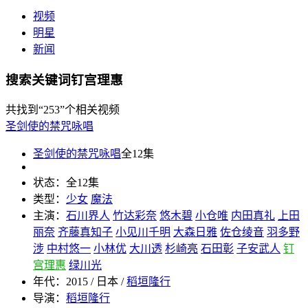
视频
明星
新闻
搜索关键词钉宫理惠
共找到
“253”
个相关视频
圣剑使的禁咒咏唱
圣剑使的禁咒咏唱
全12集
状态：
全12集
类型：
少女
魔法
主演：
石川界人
竹达彩奈
悠木碧
小仓唯
内田真礼
上田
丽奈
齐藤真知子
小见川千明
大森日雅
佐仓绫音
羽多野
涉
中村悠一
小林优
大川透
杉崎亮
石田彰
子安武人
钉
宫理惠
绿川光
年代：
2015 / 日本 /
稻垣隆行
导演：
稻垣隆行