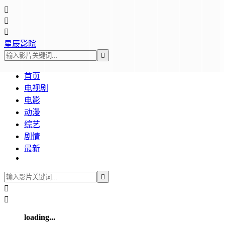



星辰影院

首页
电视剧
电影
动漫
综艺
剧情
最新



loading...