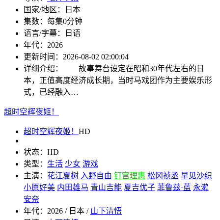
国家/地区：
日本
集数：
每集0分钟
语言/字幕：
日语
年代：
2026
更新时间：
2026-08-02 02:00:04
详细介绍：
故事舞台设定在昭和30年代左右的日
本，正值高度经济成长期，当时马戏团作为主要娱乐形
式，已经融入…
超时空辉夜姬！
超时空辉夜姬！
HD
状态：
HD
类型：
生活
少女
游戏
主演：
花江夏树
入野自由
钉宫理惠
松冈祯丞
早见沙织
小原好美
内田雄马
青山吉能
夏吉优子
菲鲁兹·蓝
永濑
安奈
年代：
2026 / 日本 /
山下清悟