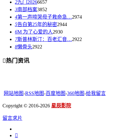
2
九门2026
6657
3
南部档案
3852
4
第一声啼哭母子救命急…
2974
5
告白第25年的秘密
2944
6
M 为了心爱的人
2930
7
斯普林斯汀：百老汇音…
2922
8
懒骨头
2922

热门资讯
网站地图
-
RSS地图
-
百度地图
-
360地图
-
给我留言
Copyright © 2016-2026
星辰影院
留言求片
