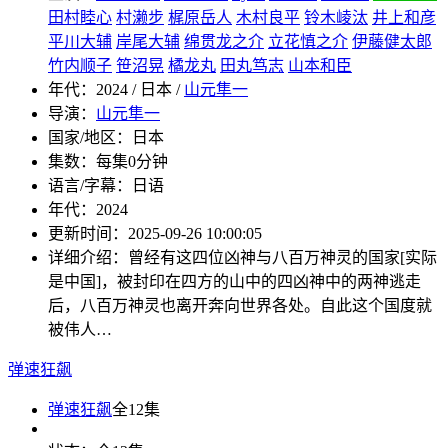
田村睦心
村濑步
梶原岳人
木村良平
铃木崚汰
井上和彦
平川大辅
岸尾大辅
绵贯龙之介
立花慎之介
伊藤健太郎
竹内顺子
笹沼晃
橘龙丸
田丸笃志
山本和臣
年代：
2024 / 日本 /
山元隼一
导演：
山元隼一
国家/地区：
日本
集数：
每集0分钟
语言/字幕：
日语
年代：
2024
更新时间：
2025-09-26 10:00:05
详细介绍：
曾经有这四位凶神与八百万神灵的国家[实际
是中国]，被封印在四方的山中的四凶神中的两神逃走
后，八百万神灵也离开奔向世界各处。自此这个国度就
被伟人…
弹速狂飙
弹速狂飙
全12集