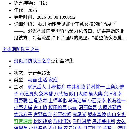
语言/字幕：
日语
年代：
2026
更新时间：
2026-06-08 10:00:02
详细介绍：
我开始能看见那个在意女孩的好感度了
——。迟迟不敢向青梅竹马茉莉花告白、优柔寡断的北
见彼方，对着流星许下了强烈的愿望。"希望能像恋爱…
炎炎消防队三之章
炎炎消防队三之章
更新至25集
状态：
更新至25集
类型：
动画
生活
家庭
主演：
梶原岳人
小林裕介
中井和哉
铃村健一
上条沙惠
子
市道真央
悠木碧
八代拓
阪口大助
楠大典
兴津和幸
日野聪
宝龟克寿
土师孝也
鸟海浩辅
小西克幸
长岛雄一
小野大辅
古川慎
坂田将吾
Lynn
河西健吾
大原沙耶香
金元寿子
宫野真守
前野智昭
赤尾光
坂本真绫
内山夕实
钉宫理惠
松冈祯丞
乃村健次
千叶进步
岛袋美由利
大久
保瑠美
小林亲弘
青山穰
安元洋贵
日笠阳子
关智一
津田