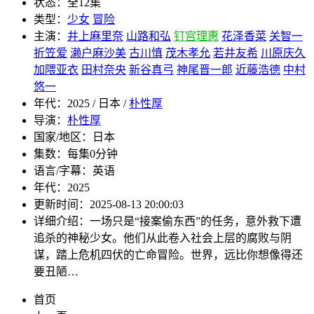
状态：
全12集
类型：
少女
冒险
主演：
井上麻里奈
山路和弘
钉宫理惠
花泽香菜
关智一
折笠爱
濑户麻沙美
古川慎
茂木孝允
若井友希
川原庆久
加隈亚衣
田村奈央
新谷真弓
神尾晋一郎
近藤浩德
中村
悠一
年代：
2025 / 日本 /
朴性厚
导演：
朴性厚
国家/地区：
日本
集数：
每集0分钟
语言/字幕：
英语
年代：
2025
更新时间：
2025-08-13 20:00:03
详细介绍：
一场只是“接案偷东西”的任务，意外救下遭
追杀的神秘少女。他们从此卷入社会上层的腐败与阴
谋，踏上危机四伏的亡命冒险。世界，远比你想像得还
要丑陋…
首页