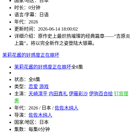
国家/地区：
日本
时长：
0分钟
语言/字幕：
日语
年代：
2026
更新时间：
2026-06-14 18:00:02
详细介绍：
原作史上最炽热璀璨的经典篇章——“吉原炎
上篇”，将以完全新作之姿登陆大银幕。
茉莉花酱的好感度正在崩坏
茉莉花酱的好感度正在崩坏
全8集
状态：
全8集
类型：
恋爱
游戏
主演：
天崎滉平
内田真礼
伊藤彩沙
伊驹百合绘
钉宫理
惠
年代：
2026 / 日本 /
佐佐木纯人
导演：
佐佐木纯人
国家/地区：
日本
集数：
每集0分钟