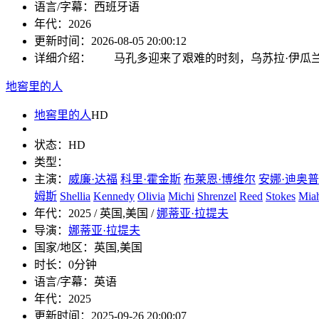
语言/字幕：
西班牙语
年代：
2026
更新时间：
2026-08-05 20:00:12
详细介绍：
马孔多迎来了艰难的时刻，乌苏拉·伊瓜兰
地窖里的人
地窖里的人
HD
状态：
HD
类型：
主演：
威廉·达福
科里·霍金斯
布莱恩·博维尔
安娜·迪奥普
姆斯
Shellia
Kennedy
Olivia
Michi
Shrenzel
Reed
Stokes
Mia
年代：
2025 / 英国,美国 /
娜蒂亚·拉提夫
导演：
娜蒂亚·拉提夫
国家/地区：
英国,美国
时长：
0分钟
语言/字幕：
英语
年代：
2025
更新时间：
2025-09-26 20:00:07