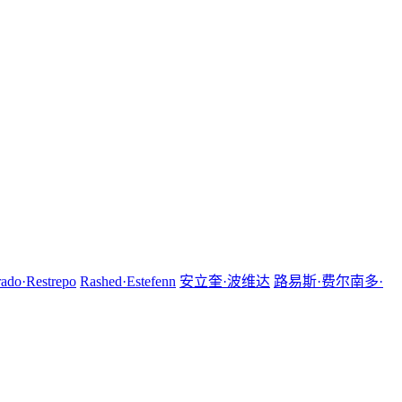
rado·Restrepo
Rashed·Estefenn
安立奎·波维达
路易斯·费尔南多·