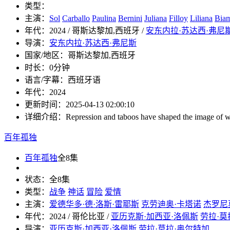
类型：
主演：
Sol
Carballo
Paulina
Bernini
Juliana
Filloy
Liliana
Bia
年代：
2024 / 哥斯达黎加,西班牙 /
安东内拉·苏达西·弗尼
导演：
安东内拉·苏达西·弗尼斯
国家/地区：
哥斯达黎加,西班牙
时长：
0分钟
语言/字幕：
西班牙语
年代：
2024
更新时间：
2025-04-13 02:00:10
详细介绍：
Repression and taboos have shaped the image of w
百年孤独
百年孤独
全8集
状态：
全8集
类型：
战争
神话
冒险
爱情
主演：
爱德华多·德·洛斯·雷耶斯
克劳迪奥·卡塔诺
杰罗尼
年代：
2024 / 哥伦比亚 /
亚历克斯·加西亚·洛佩斯
劳拉·莫
导演：
亚历克斯·加西亚·洛佩斯
劳拉·莫拉·奥尔特加