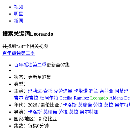
视频
明星
新闻
搜索关键词Leonardo
共找到
“28”
个相关视频
百年孤独第二季
百年孤独第二季
更新至07集
状态：
更新至07集
类型：
主演：
玛莉达·索托
克劳迪奥·卡塔诺
罗兰·索菲亚
阿基玛
吉尔
安吉拉·杜阿尔特
Cecilia·Ramírez
Leonardo
·Aldana·D
年代：
2026 / 哥伦比亚 /
卡洛斯·莫瑞诺
劳拉·莫拉·奥尔特
导演：
卡洛斯·莫瑞诺
劳拉·莫拉·奥尔特加
国家/地区：
哥伦比亚
集数：
每集0分钟