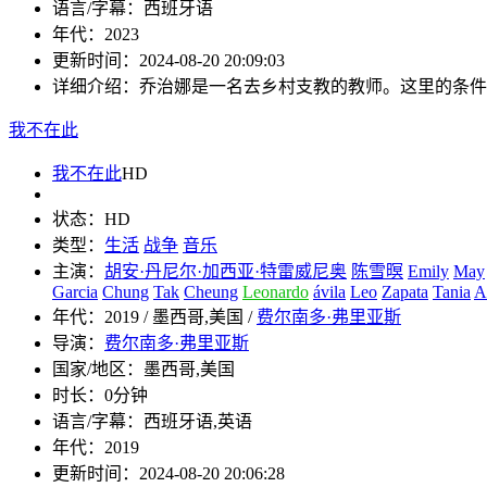
语言/字幕：
西班牙语
年代：
2023
更新时间：
2024-08-20 20:09:03
详细介绍：
乔治娜是一名去乡村支教的教师。这里的条件
我不在此
我不在此
HD
状态：
HD
类型：
生活
战争
音乐
主演：
胡安·丹尼尔·加西亚·特雷威尼奥
陈雪暝
Emily
May
Garcia
Chung
Tak
Cheung
Leonardo
ávila
Leo
Zapata
Tania
A
年代：
2019 / 墨西哥,美国 /
费尔南多·弗里亚斯
导演：
费尔南多·弗里亚斯
国家/地区：
墨西哥,美国
时长：
0分钟
语言/字幕：
西班牙语,英语
年代：
2019
更新时间：
2024-08-20 20:06:28