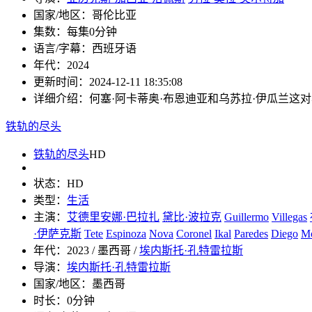
国家/地区：
哥伦比亚
集数：
每集0分钟
语言/字幕：
西班牙语
年代：
2024
更新时间：
2024-12-11 18:35:08
详细介绍：
何塞·阿卡蒂奥·布恩迪亚和乌苏拉·伊瓜兰
铁轨的尽头
铁轨的尽头
HD
状态：
HD
类型：
生活
主演：
艾德里安娜·巴拉扎
黛比·波拉克
Guillermo
Villegas
·伊萨克斯
Tete
Espinoza
Nova
Coronel
Ikal
Paredes
Diego
Mo
年代：
2023 / 墨西哥 /
埃内斯托·孔特雷拉斯
导演：
埃内斯托·孔特雷拉斯
国家/地区：
墨西哥
时长：
0分钟