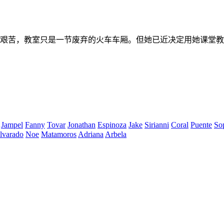
艰苦，教室只是一节废弃的火车车厢。但她已近决定用她课堂教
Jampel
Fanny
Tovar
Jonathan
Espinoza
Jake
Sirianni
Coral
Puente
So
lvarado
Noe
Matamoros
Adriana
Arbela