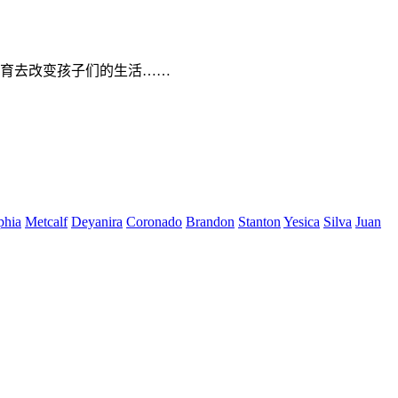
育去改变孩子们的生活……
phia
Metcalf
Deyanira
Coronado
Brandon
Stanton
Yesica
Silva
Juan