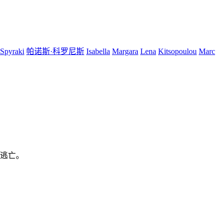
Spyraki
帕诺斯·科罗尼斯
Isabella
Margara
Lena
Kitsopoulou
Marc
逃亡。