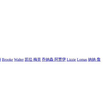
特
Brooke
Walter
凯拉·梅克
乔纳森·阿贾伊
Lizzie
Lomas
纳纳·詹