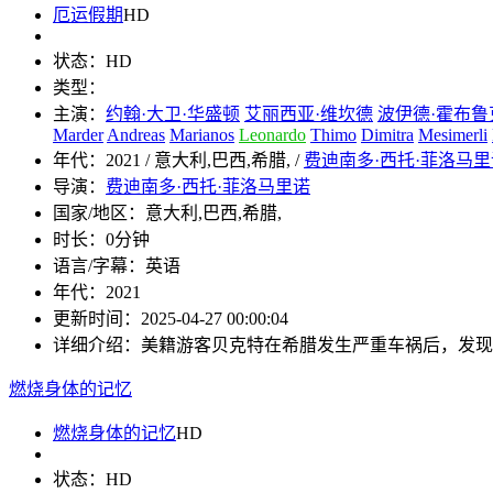
厄运假期
HD
状态：
HD
类型：
主演：
约翰·大卫·华盛顿
艾丽西亚·维坎德
波伊德·霍布鲁
Marder
Andreas
Marianos
Leonardo
Thimo
Dimitra
Mesimerli
年代：
2021 / 意大利,巴西,希腊, /
费迪南多·西托·菲洛马里
导演：
费迪南多·西托·菲洛马里诺
国家/地区：
意大利,巴西,希腊,
时长：
0分钟
语言/字幕：
英语
年代：
2021
更新时间：
2025-04-27 00:00:04
详细介绍：
美籍游客贝克特在希腊发生严重车祸后，发现
燃烧身体的记忆
燃烧身体的记忆
HD
状态：
HD