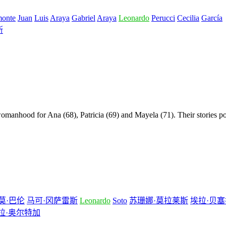
monte
Juan
Luis
Araya
Gabriel
Araya
Leonardo
Perucci
Cecilia
García
斯
omanhood for Ana (68), Patricia (69) and Mayela (71). Their stories p
莫·巴伦
马可·冈萨雷斯
Leonardo
Soto
苏珊娜·莫拉莱斯
埃拉·贝塞
拉·奥尔特加