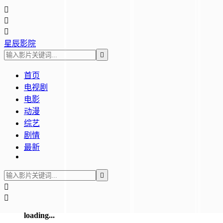



星辰影院

首页
电视剧
电影
动漫
综艺
剧情
最新



loading...