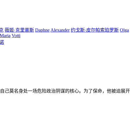
克
薇姬·克里普斯
Daphne
Alexander
约戈斯·皮尔帕索珀罗斯
Olga
Maria
Votti
诺
自己莫名身处一场危险政治阴谋的核心。为了保命，他被迫展开