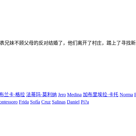
这对表兄妹不顾父母的反对结婚了，他们离开了村庄，踏上了寻找
布兰卡·格拉
法蒂玛·莫利纳
Jero
Medina
加布里埃拉·卡托
Norma
ntessoro
Frida
Sofía
Cruz
Salinas
Daniel
Pi?a