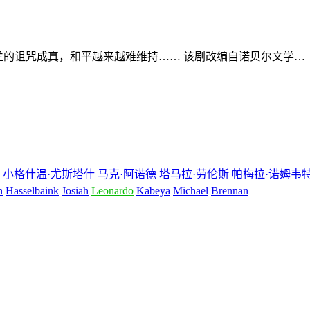
的诅咒成真，和平越来越难维持…… 该剧改编自诺贝尔文学…
小格什温·尤斯塔什
马克·阿诺德
塔马拉·劳伦斯
帕梅拉·诺姆韦
h
Hasselbaink
Josiah
Leonardo
Kabeya
Michael
Brennan