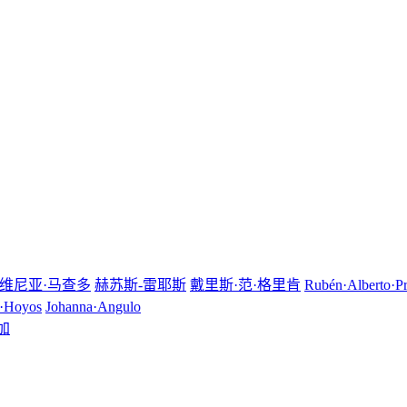
维尼亚·马查多
赫苏斯-雷耶斯
戴里斯·范·格里肯
Rubén·Alberto·P
e·Hoyos
Johanna·Angulo
加