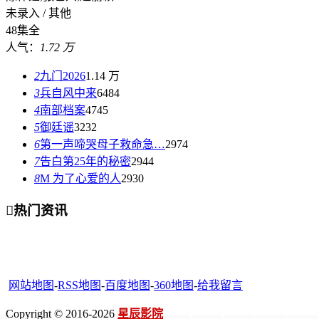
未录入 / 其他
48集全
人气：
1.72 万
2
九门2026
1.14 万
3
兵自风中来
6484
4
南部档案
4745
5
御廷谣
3232
6
第一声啼哭母子救命急…
2974
7
告白第25年的秘密
2944
8
M 为了心爱的人
2930

热门资讯
网站地图
-
RSS地图
-
百度地图
-
360地图
-
给我留言
Copyright © 2016-2026
星辰影院