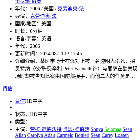
卡罗琳·奇奥
年代：
2006 / 美国 /
克劳迪奥·法
导演：
克劳迪奥·法
国家/地区：
美国
时长：
0分钟
语言/字幕：
英语
年代：
2006
更新时间：
2024-08-20 13:17:45
详细介绍：
某医学博士在派对上被一名透明人杀死，探
员特纳（彼得•费辛利 Peter Facinelli 饰）与丽萨在勘察现
场时却被告知此案由国防部接手，而他二人的任务是…
背信
背信
HD中字
状态：
HD中字
类型：
主演：
劳拉·范德沃特
肖恩·罗伯茨
Sonya
Salomaa
Sean
Allan
Carolyn
Adair
Carmelo
Bottieri
Sean
Carey
Lossen