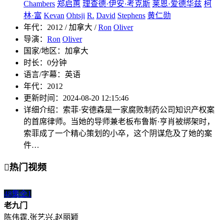
Chambers
郑启蕙
理查德·伊安·考克斯
莱恩·爱德华兹
柯
林·富
Kevan
Ohtsji
R.
David
Stephens
黄仁勋
年代：
2012 / 加拿大 /
Ron
Oliver
导演：
Ron
Oliver
国家/地区：
加拿大
时长：
0分钟
语言/字幕：
英语
年代：
2012
更新时间：
2024-08-20 12:15:46
详细介绍：
索菲·安德森是一家腐败制药公司知识产权案
的首席律师。当她的导师兼老板布鲁斯·亨肖被绑架时，
索菲成了一个精心策划的小卒，这个阴谋危及了她的案
件…

热门视频
48集全
1
老九门
陈伟霆,张艺兴,赵丽颖