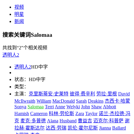
视频
明星
新闻
搜索关键词Salomaa
共找到
“2”
个相关视频
透明人2
透明人2
HD中字
状态：
HD中字
类型：
主演：
克里斯蒂安·史莱特
彼得·费辛利
劳拉·里根
David
McIlwraith
William
MacDonald
Sarah
Deakins
杰西卡·哈蒙
Sonya
Salomaa
Terri
Anne
Welyki
John
Shaw
Abbott
Hamish
Cameron
科林·劳伦斯
Zara
Taylor
诺兰·杰拉德·冯
克
麦克·多普德
Alana
Husband
曹益吉
迈克尔·科普萨
谢
拉赫·霍斯达尔
达西·劳瑞
凯伦·霍尔尼斯
Jianna
Ballard