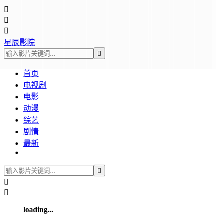



星辰影院

首页
电视剧
电影
动漫
综艺
剧情
最新



loading...