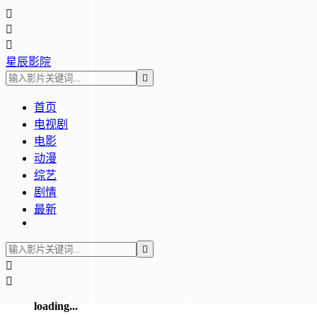



星辰影院

首页
电视剧
电影
动漫
综艺
剧情
最新



loading...