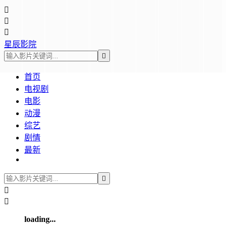



星辰影院

首页
电视剧
电影
动漫
综艺
剧情
最新



loading...