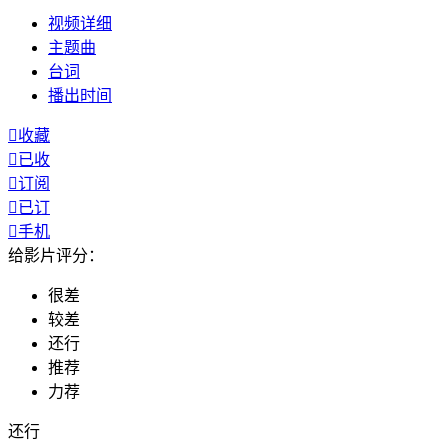
视频
详细
主题曲
台词
播出
时间

收藏

已收

订阅

已订

手机
给影片评分：
很差
较差
还行
推荐
力荐
还行