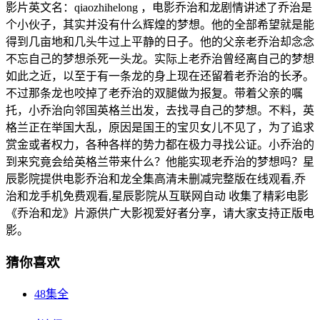
影片英文名：qiaozhihelong ，电影乔治和龙剧情讲述了乔治是
个小伙子，其实并没有什么辉煌的梦想。他的全部希望就是能
得到几亩地和几头牛过上平静的日子。他的父亲老乔治却念念
不忘自己的梦想杀死一头龙。实际上老乔治曾经离自己的梦想
如此之近，以至于有一条龙的身上现在还留着老乔治的长矛。
不过那条龙也咬掉了老乔治的双腿做为报复。带着父亲的嘱
托，小乔治向邻国英格兰出发，去找寻自己的梦想。不料，英
格兰正在举国大乱，原因是国王的宝贝女儿不见了，为了追求
赏金或者权力，各种各样的势力都在极力寻找公证。小乔治的
到来究竟会给英格兰带来什么？他能实现老乔治的梦想吗？星
辰影院提供电影乔治和龙全集高清未删减完整版在线观看,乔
治和龙手机免费观看,星辰影院从互联网自动 收集了精彩电影
《乔治和龙》片源供广大影视爱好者分享，请大家支持正版电
影。
猜你喜欢
48集全