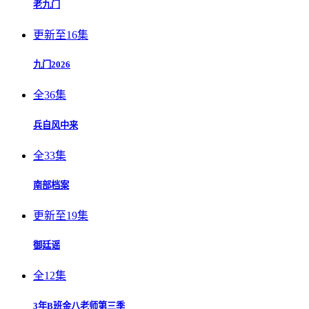
老九门
更新至16集
九门2026
全36集
兵自风中来
全33集
南部档案
更新至19集
御廷谣
全12集
3年B班金八老师第三季