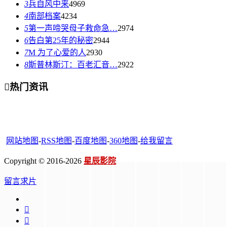
3
兵自风中来
4969
4
南部档案
4234
5
第一声啼哭母子救命急…
2974
6
告白第25年的秘密
2944
7
M 为了心爱的人
2930
8
斯普林斯汀：百老汇音…
2922

热门资讯
网站地图
-
RSS地图
-
百度地图
-
360地图
-
给我留言
Copyright © 2016-2026
星辰影院
留言求片

