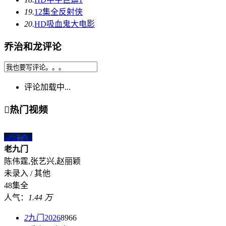
19.
12集全
反射侠
20.
HD
吸血鬼大电影
乔治和龙评论
评论加载中...

热门视频
48集全
1
老九门
陈伟霆,张艺兴,赵丽颖
未录入 / 其他
48集全
人气：
1.44 万
2
九门2026
8966