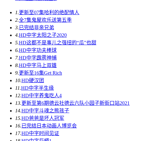
1.
更新至07集
哈利的绝配情人
2.
全7集
鬼屋欢乐送第五季
3.
已完结
非亲兄弟
4.
HD中字
太阳之子2020
5.
HD
这都不是事儿之强扭的“瓜”也甜
6.
HD中字
功夫棒球
7.
HD中字
霹雳神捕
8.
HD中字
马上双雄
9.
更新至16集
Get Rich
10.
HD
硬汉团
11.
HD中字
半生缘
12.
HD中字
养鬼吃人4
13.
更新至第6期
德云社德云六队小园子新街口站2021
14.
HD中字
斗魂之熊孩子
15.
HD
爸爸是坏人冠军
16.
已完结
日本动画人博览会
17.
HD中字
时间见证
18.
HD中字
巨蟒1