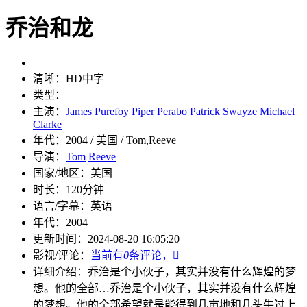
乔治和龙
清晰：
HD中字
类型：
主演：
James
Purefoy
Piper
Perabo
Patrick
Swayze
Michael
Clarke
年代：
2004 / 美国 / Tom,Reeve
导演：
Tom
Reeve
国家/地区：
美国
时长：
120分钟
语言/字幕：
英语
年代：
2004
更新时间：
2024-08-20 16:05:20
影视/评论：
当前有
0
条评论，

详细介绍：
乔治是个小伙子，其实并没有什么辉煌的梦
想。他的全部…
乔治是个小伙子，其实并没有什么辉煌
的梦想。他的全部希望就是能得到几亩地和几头牛过上