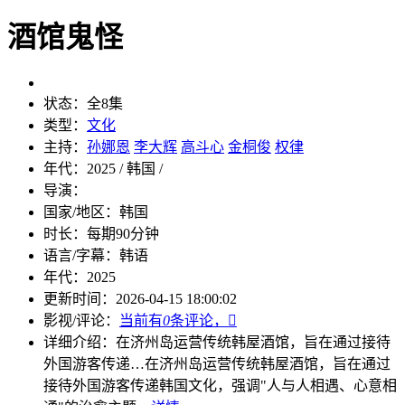
酒馆鬼怪
状态：
全8集
类型：
文化
主持：
孙娜恩
李大辉
高斗心
金桐俊
权律
年代：
2025 / 韩国 /
导演：
国家/地区：
韩国
时长：
每期90分钟
语言/字幕：
韩语
年代：
2025
更新时间：
2026-04-15 18:00:02
影视/评论：
当前有
0
条评论，

详细介绍：
在济州岛运营传统韩屋酒馆，旨在通过接待
外国游客传递…
在济州岛运营传统韩屋酒馆，旨在通过
接待外国游客传递韩国文化，强调"人与人相遇、心意相