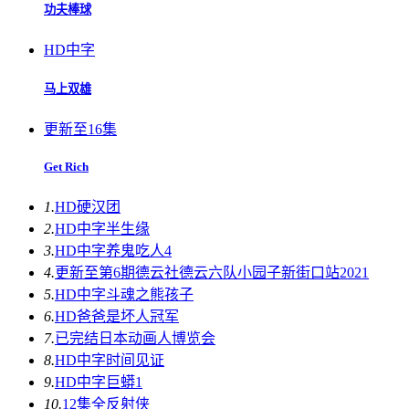
功夫棒球
HD中字
马上双雄
更新至16集
Get Rich
1.
HD
硬汉团
2.
HD中字
半生缘
3.
HD中字
养鬼吃人4
4.
更新至第6期
德云社德云六队小园子新街口站2021
5.
HD中字
斗魂之熊孩子
6.
HD
爸爸是坏人冠军
7.
已完结
日本动画人博览会
8.
HD中字
时间见证
9.
HD中字
巨蟒1
10.
12集全
反射侠