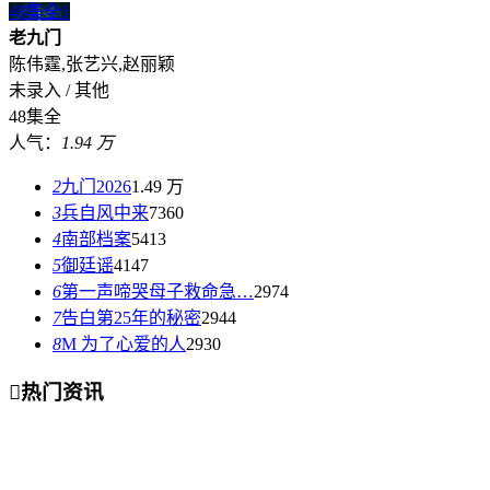
48集全
1
老九门
陈伟霆,张艺兴,赵丽颖
未录入 / 其他
48集全
人气：
1.94 万
2
九门2026
1.49 万
3
兵自风中来
7360
4
南部档案
5413
5
御廷谣
4147
6
第一声啼哭母子救命急…
2974
7
告白第25年的秘密
2944
8
M 为了心爱的人
2930

热门资讯