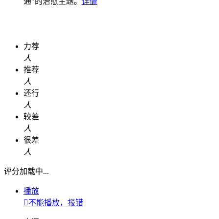
通"的治愈主题。
详情
力荐
人
推荐
人
还行
人
较差
人
很差
人
评分加载中...
播放

不能播放，报错