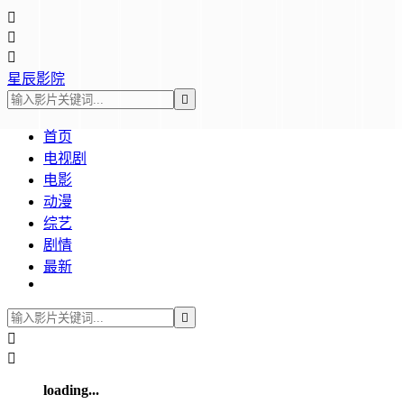



星辰影院

首页
电视剧
电影
动漫
综艺
剧情
最新



loading...