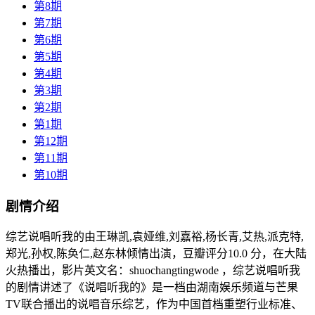
第8期
第7期
第6期
第5期
第4期
第3期
第2期
第1期
第12期
第11期
第10期
剧情介绍
综艺说唱听我的由王琳凯,袁娅维,刘嘉裕,杨长青,艾热,派克特,
郑光,孙权,陈奂仁,赵东林倾情出演，豆瓣评分10.0 分，在大陆
火热播出，影片英文名：shuochangtingwode ，综艺说唱听我
的剧情讲述了《说唱听我的》是一档由湖南娱乐频道与芒果
TV联合播出的说唱音乐综艺，作为中国首档重塑行业标准、