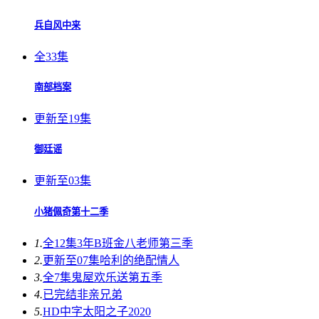
兵自风中来
全33集
南部档案
更新至19集
御廷谣
更新至03集
小猪佩奇第十二季
1.
全12集
3年B班金八老师第三季
2.
更新至07集
哈利的绝配情人
3.
全7集
鬼屋欢乐送第五季
4.
已完结
非亲兄弟
5.
HD中字
太阳之子2020