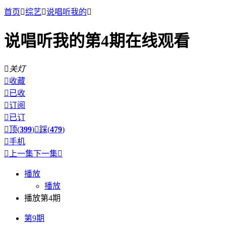
首页

综艺

说唱听我的

说唱听我的第4期在线观看

关灯

收藏

已收

订阅

已订

顶(
399
)

踩(
479
)

手机

上一集
下一集

播放
播放
播放第4期
第9期