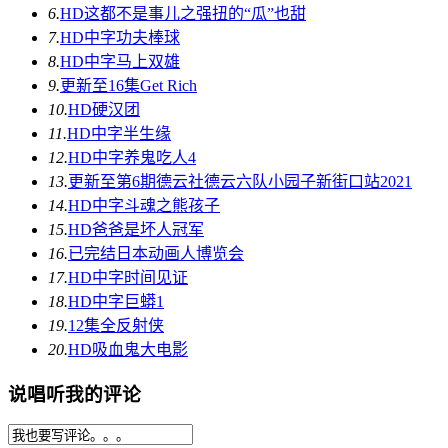
6.
HD
这都不是事儿之强扭的“瓜”也甜
7.
HD中字
功夫棒球
8.
HD中字
马上双雄
9.
更新至16集
Get Rich
10.
HD
硬汉团
11.
HD中字
半生缘
12.
HD中字
养鬼吃人4
13.
更新至第6期
德云社德云六队小园子新街口站2021
14.
HD中字
斗魂之熊孩子
15.
HD
爸爸是坏人冠军
16.
已完结
日本动画人博览会
17.
HD中字
时间见证
18.
HD中字
巨蟒1
19.
12集全
反射侠
20.
HD
吸血鬼大电影
说唱听我的评论