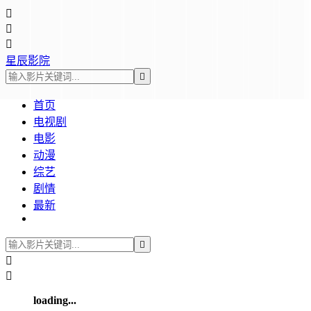



星辰影院

首页
电视剧
电影
动漫
综艺
剧情
最新



loading...