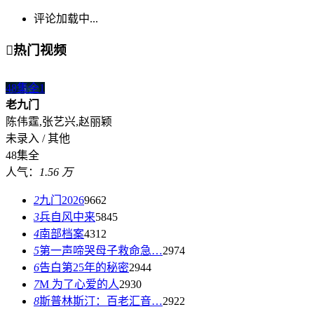
评论加载中...

热门视频
48集全
1
老九门
陈伟霆,张艺兴,赵丽颖
未录入 / 其他
48集全
人气：
1.56 万
2
九门2026
9662
3
兵自风中来
5845
4
南部档案
4312
5
第一声啼哭母子救命急…
2974
6
告白第25年的秘密
2944
7
M 为了心爱的人
2930
8
斯普林斯汀：百老汇音…
2922