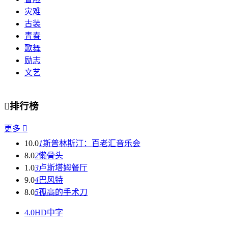
灾难
古装
青春
歌舞
励志
文艺

排行榜
更多

10.0
1
斯普林斯汀：百老汇音乐会
8.0
2
懒骨头
1.0
3
卢斯塔姆餐厅
9.0
4
巴风特
8.0
5
孤高的手术刀
4.0
HD中字