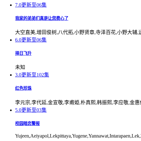
7.0
更新至06集
我家的弟弟们真是让您费心了
大空直美,增田俊树,八代拓,小野贤章,寺泽百花,小野大辅,
6.0
更新至06集
择日飞升
未知
3.0
更新至102集
红色珍珠
李元宗,李代延,金宣敬,李甫姫,朴真熙,韩振熙,李应敬,金惠
5.0
更新至03集
校园暗恋警报
Yujeen,Aeiyapol,Lekpittaya,Yugene,Yannawat,Intarapaen,Le