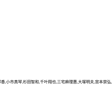
耶香,小市真琴,杉田智和,千叶翔也,三宅麻理惠,大塚明夫,宫本崇弘