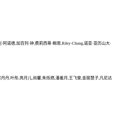
德,加百列·钟,费莉西蒂·鲍恩,Riley·Chung,诺亚·亚历山大·
常丹丹,叶彤,亮月儿,尚馨,朱烁燃,潘羞月,王飞斐,金丽慧子,凡尼达