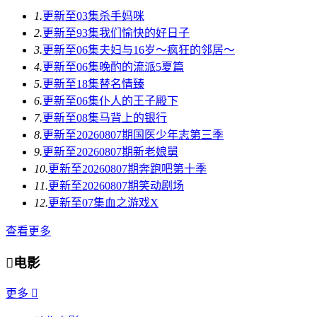
1.
更新至03集
杀手妈咪
2.
更新至93集
我们愉快的好日子
3.
更新至06集
夫妇与16岁～疯狂的邻居～
4.
更新至06集
晚酌的流派5夏篇
5.
更新至18集
替名情臻
6.
更新至06集
仆人的王子殿下
7.
更新至08集
马背上的银行
8.
更新至20260807期
国医少年志第三季
9.
更新至20260807期
新老娘舅
10.
更新至20260807期
奔跑吧第十季
11.
更新至20260807期
笑动剧场
12.
更新至07集
血之游戏X
查看更多

电影
更多
