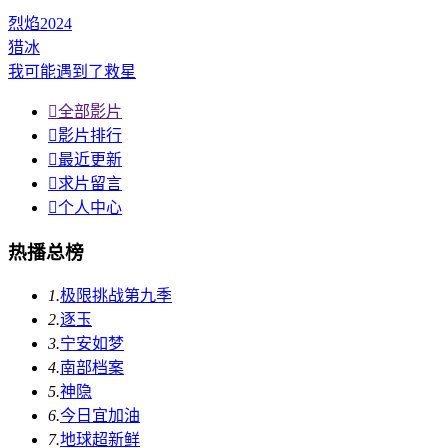
烈焰2024
猎冰
我可能遇到了救星

全部影片

影片排行

最近更新

求片留言

个人中心
热播总榜
1.
极限挑战第九季
2.
逐玉
3.
宁安如梦
4.
南部档案
5.
神隐
6.
今日宜加油
7.
地球超新鲜