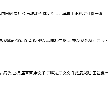
斗,内田树,盧礼欧,玉城敦子,城间やよい,津嘉山正种,寺辻健一郎
奥黛丽·安德森,南希·鲍德温,陶妮·丰塔纳,杰德·奥金,奥利弗·亨利·阿诺
,高曙光,曹操,屈菁菁,余文乐,于晓光,于文文,朱庭辰,褚旭,王若麟,