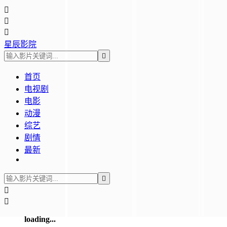



星辰影院

首页
电视剧
电影
动漫
综艺
剧情
最新



loading...