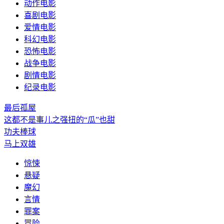
动作电影
喜剧电影
爱情电影
科幻电影
恐怖电影
战争电影
剧情电影
纪录电影
最后孤屋
这都不是事儿之强扭的“瓜”也甜
功夫棒球
马上双雄
惊悚
悬疑
魔幻
言情
罪案
冒险