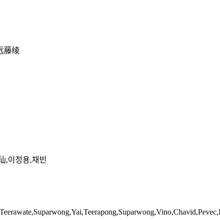
远藤绫
仙,이정용,채빈
k,Teerawate,Suparwong,Yai,Teerapong,Suparwong,Vino,Chavid,Pevec,