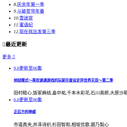
8.
庆余年第一季
9.
斗破苍穹年番
10.
雪迷宫
11.
蜜语纪
12.
现在就出发第三季

最近更新
更多

9.0
更新至06集
地狱模式～喜欢速通游戏的玩家在废设定异世界无双～第二季
田村睦心,饭冢麻结,畠中祐,千本木彩花,石川英郎,大原沙
6.0
更新至06集
正后方的神威
市道真央,井泽诗织,杉田智和,相坂优歌,碧乃梨心