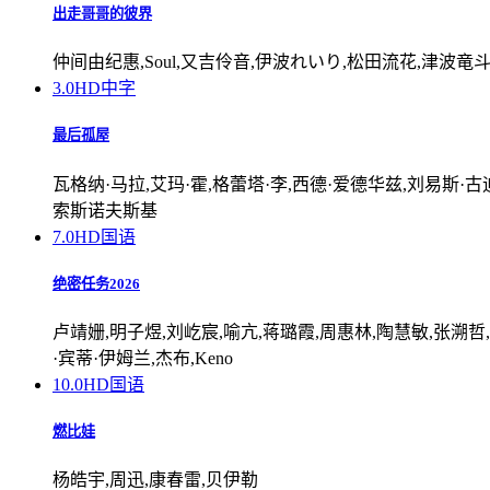
出走哥哥的彼界
仲间由纪惠,Soul,又吉伶音,伊波れいり,松田流花,津波竜
3.0
HD中字
最后孤屋
瓦格纳·马拉,艾玛·霍,格蕾塔·李,西德·爱德华兹,刘易斯·古迪,
索斯诺夫斯基
7.0
HD国语
绝密任务2026
卢靖姗,明子煜,刘屹宸,喻亢,蒋璐霞,周惠林,陶慧敏,张溯哲
·宾蒂·伊姆兰,杰布,Keno
10.0
HD国语
燃比娃
杨皓宇,周迅,康春雷,贝伊勒