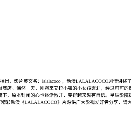
热播出，影片英文名：lalalacoco ，动漫LALALACOC
的时尚商店。偶然一天，刚搬来艾拉小镇的小女孩露莉，经过可可
下，原本封闭的心也逐渐敞开，变得越来越有自信。星辰影院提供
集了精彩动漫《LALALACOCO》片源供广大影视爱好者分享，