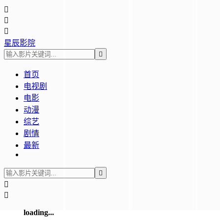



星辰影院

首页
电视剧
电影
动漫
综艺
剧情
最新



loading...