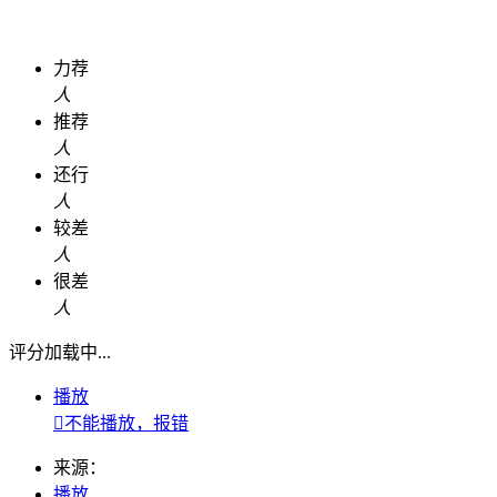
力荐
人
推荐
人
还行
人
较差
人
很差
人
评分加载中...
播放

不能播放，报错
来源：
播放