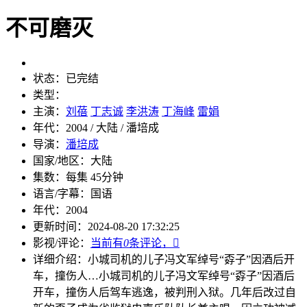
不可磨灭
状态：
已完结
类型：
主演：
刘蓓
丁志诚
李洪涛
丁海峰
雷娟
年代：
2004 / 大陆 / 潘培成
导演：
潘培成
国家/地区：
大陆
集数：
每集 45分钟
语言/字幕：
国语
年代：
2004
更新时间：
2024-08-20 17:32:25
影视/评论：
当前有
0
条评论，

详细介绍：
小城司机的儿子冯文军绰号“孬子”因酒后开
车，撞伤人…
小城司机的儿子冯文军绰号“孬子”因酒后
开车，撞伤人后驾车逃逸，被判刑入狱。几年后改过自