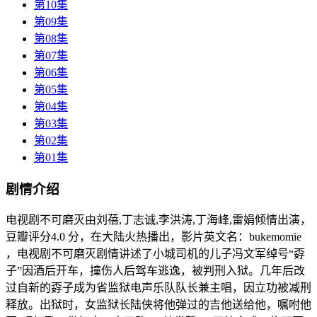
第10集
第09集
第08集
第07集
第06集
第05集
第04集
第03集
第02集
第01集
剧情介绍
电视剧不可磨灭由刘蓓,丁志诚,李洪涛,丁海峰,雷娟倾情出演，
豆瓣评分4.0 分，在大陆火热播出，影片英文名：bukemomie
，电视剧不可磨灭剧情讲述了小城司机的儿子冯文军绰号“孬
子”因酒后开车，撞伤人后驾车逃逸，被判刑入狱。几年后改
过自新的孬子成为省监狱电声乐队队长兼主唱，因立功被减刑
释放。出狱时，女监狱长陆侠将他弹过的吉他送给他，嘱咐他