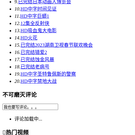
9.
已完结
日本动画人博览会
10.
HD中字
时间见证
11.
HD中字
巨蟒1
12.
12集全
反射侠
13.
HD
吸血鬼大电影
14.
HD
火花
15.
已完结
2023湖南卫视春节联欢晚会
16.
已完结
错爱2
17.
已完结
蚀金风暴
18.
已完结
老病号
19.
HD中字
圣特鲁佩斯的警察
20.
HD中字
禁地大战
不可磨灭评论
评论加载中...

热门视频