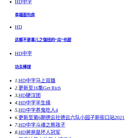
HD中字
幸福面包房
HD
这都不是事儿之强扭的“瓜”也甜
HD中字
功夫棒球
1.
HD中字
马上双雄
2.
更新至16集
Get Rich
3.
HD
硬汉团
4.
HD中字
半生缘
5.
HD中字
养鬼吃人4
6.
更新至第6期
德云社德云六队小园子新街口站2021
7.
HD中字
斗魂之熊孩子
8.
HD
爸爸是坏人冠军