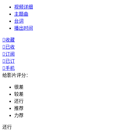
视频
详细
主题曲
台词
播出
时间

收藏

已收

订阅

已订

手机
给影片评分：
很差
较差
还行
推荐
力荐
还行