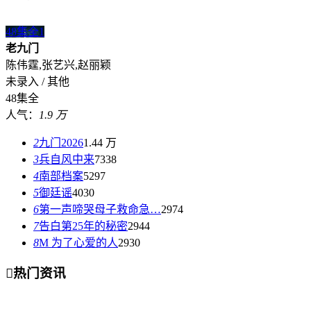
48集全
1
老九门
陈伟霆,张艺兴,赵丽颖
未录入 / 其他
48集全
人气：
1.9 万
2
九门2026
1.44 万
3
兵自风中来
7338
4
南部档案
5297
5
御廷谣
4030
6
第一声啼哭母子救命急…
2974
7
告白第25年的秘密
2944
8
M 为了心爱的人
2930

热门资讯