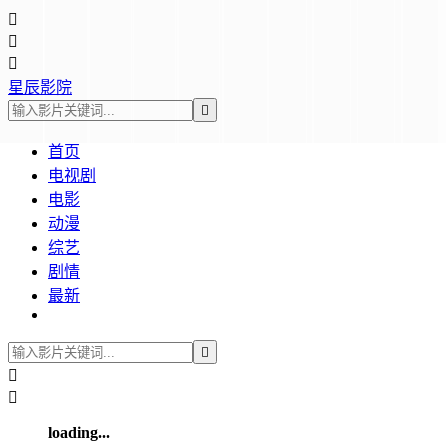



星辰影院

首页
电视剧
电影
动漫
综艺
剧情
最新



loading...