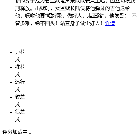
新的孬子成为省监狱电声乐队队长兼主唱，因立功被减
刑释放。出狱时，女监狱长陆侠将他弹过的吉他送给
他，嘱咐他要“唱好歌，做好人，走正路”，他发誓：“不
管多难，绝不回头！站直身子做个好人！
详情
力荐
人
推荐
人
还行
人
较差
人
很差
人
评分加载中...