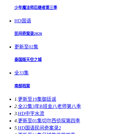
少年魔法师后继者第三季
HD国语
民间奇案录2026
更新至02集
泰国版天空之城
全33集
南部档案
1.
更新至19集
御廷谣
2.
全22集
3年B班金八老师第八季
3.
HD中字
水流
4.
更新至01集
切尔西侦探第四季
5.
HD国语
民间奇案录2