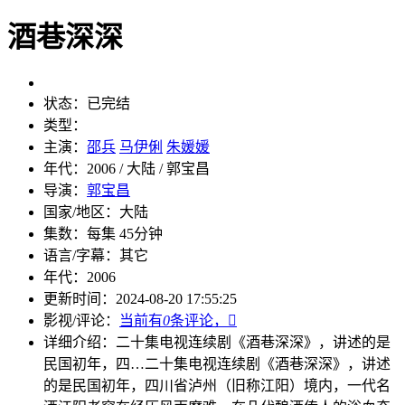
酒巷深深
状态：
已完结
类型：
主演：
邵兵
马伊俐
朱媛媛
年代：
2006 / 大陆 / 郭宝昌
导演：
郭宝昌
国家/地区：
大陆
集数：
每集 45分钟
语言/字幕：
其它
年代：
2006
更新时间：
2024-08-20 17:55:25
影视/评论：
当前有
0
条评论，

详细介绍：
二十集电视连续剧《酒巷深深》，讲述的是
民国初年，四…
二十集电视连续剧《酒巷深深》，讲述
的是民国初年，四川省泸州（旧称江阳）境内，一代名