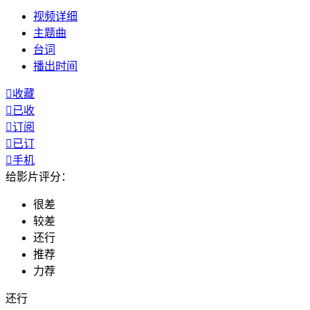
视频
详细
主题曲
台词
播出
时间

收藏

已收

订阅

已订

手机
给影片评分：
很差
较差
还行
推荐
力荐
还行