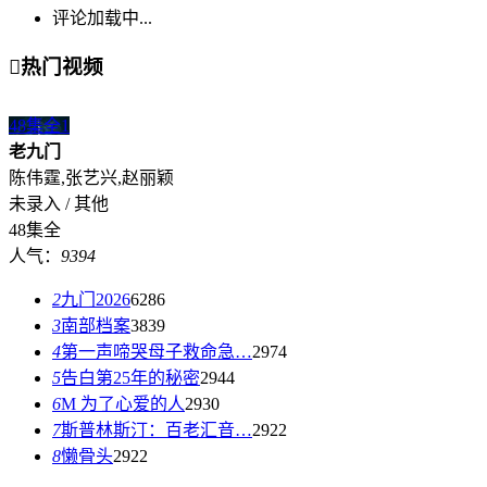
评论加载中...

热门视频
48集全
1
老九门
陈伟霆,张艺兴,赵丽颖
未录入 / 其他
48集全
人气：
9394
2
九门2026
6286
3
南部档案
3839
4
第一声啼哭母子救命急…
2974
5
告白第25年的秘密
2944
6
M 为了心爱的人
2930
7
斯普林斯汀：百老汇音…
2922
8
懒骨头
2922