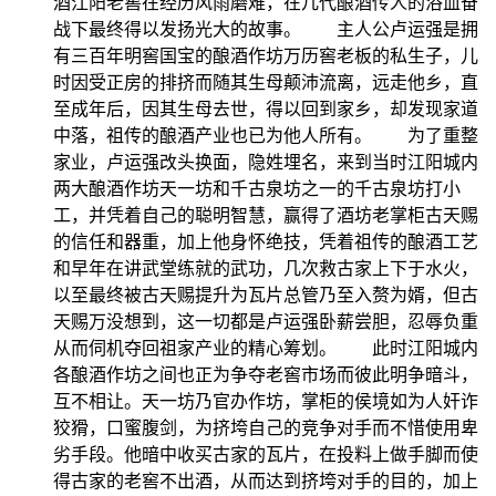
酒江阳老窖在经历风雨磨难，在几代酿酒传人的浴血奋
战下最终得以发扬光大的故事。 主人公卢运强是拥
有三百年明窖国宝的酿酒作坊万历窖老板的私生子，儿
时因受正房的排挤而随其生母颠沛流离，远走他乡，直
至成年后，因其生母去世，得以回到家乡，却发现家道
中落，祖传的酿酒产业也已为他人所有。 为了重整
家业，卢运强改头换面，隐姓埋名，来到当时江阳城内
两大酿酒作坊天一坊和千古泉坊之一的千古泉坊打小
工，并凭着自己的聪明智慧，赢得了酒坊老掌柜古天赐
的信任和器重，加上他身怀绝技，凭着祖传的酿酒工艺
和早年在讲武堂练就的武功，几次救古家上下于水火，
以至最终被古天赐提升为瓦片总管乃至入赘为婿，但古
天赐万没想到，这一切都是卢运强卧薪尝胆，忍辱负重
从而伺机夺回祖家产业的精心筹划。 此时江阳城内
各酿酒作坊之间也正为争夺老窖市场而彼此明争暗斗，
互不相让。天一坊乃官办作坊，掌柜的侯境如为人奸诈
狡猾，口蜜腹剑，为挤垮自己的竞争对手而不惜使用卑
劣手段。他暗中收买古家的瓦片，在投料上做手脚而使
得古家的老窖不出酒，从而达到挤垮对手的目的，加上