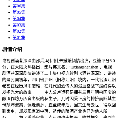
第06集
第05集
第04集
第03集
第02集
第01集
剧情介绍
电视剧酒巷深深由邵兵,马伊俐,朱媛媛倾情出演，豆瓣评分6.0
分，在大陆火热播出，影片英文名：jiuxiangshenshen ，电视
剧酒巷深深剧情讲述了二十集电视连续剧《酒巷深深》，讲述
的是民国初年，四川省泸州（旧称江阳）境内，一代名酒江阳
老窖在经历风雨磨难，在几代酿酒传人的浴血奋战下最终得以
发扬光大的故事。 主人公卢运强是拥有三百年明窖国宝的
酿酒作坊万历窖老板的私生子，儿时因受正房的排挤而随其生
母颠沛流离，远走他乡，直至成年后，因其生母去世，得以回
到家乡，却发现家道中落，祖传的酿酒产业也已为他人所
有。 为了重整家业，卢运强改头换面，隐姓埋名，来到当