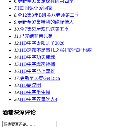
6.
更新至01集
足球教练第四季
7.
HD国语
让爱回家
8.
全12集
3年B班金八老师第三季
9.
更新至07集
哈利的绝配情人
10.
全7集
鬼屋欢乐送第五季
11.
已完结
非亲兄弟
12.
HD中字
太阳之子2020
13.
HD
这都不是事儿之强扭的“瓜”也甜
14.
HD中字
功夫棒球
15.
HD中字
霹雳神捕
16.
HD中字
马上双雄
17.
更新至16集
Get Rich
18.
HD
硬汉团
19.
HD中字
半生缘
20.
HD中字
养鬼吃人4
酒巷深深评论