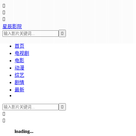



星辰影院

首页
电视剧
电影
动漫
综艺
剧情
最新



loading...