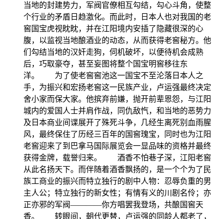
当地的封建势力，军阀官僚相互勾结，勾心斗角，使整
个行业的矛盾日趋激化。而此时，日本人也对我国的老
窖国宝虎视眈眈，并在江阳境内安插了隐藏很深的心
腹，以监视当地酿酒业的动态，从而获得老窖秘方。他
们勾结当地的汉奸走狗，伺机破坏，以便待机会成熟
后，巧取豪夺，甚至妄图将整个国宝明窖移往东
洋。 为了使老窖窖池这一国宝不至沦落日本人之
手，为振兴和宏扬老窖这一民族产业，卢运强最终决定
舍小家而保大家。他摈弃前嫌，抛开前辈恩怨，与江阳
城内的爱国人士并肩作战，同仇敌忾，和当地的恶势力
及日本商业间谍展开了殊死斗争，几经生离死别血雨腥
风，最终保住了历经三百年的国窖瑰宝，同时也为江阳
老窖迎来了到巴拿马国际展览会一显品味的资格并最终
获得金牌，载誉归来。 酒香不怕巷子深，江阳老窖
从此名扬天下。而伴随着酒香飘扬的，是一个个为了民
族工商业的振兴而特立独行的剧中人物：忍辱负重的男
主人公；特立独行的新女性；有情有义的川剧名伶；亦
正亦邪的军阀――――你方唱罢我登场，共酿国窖天
香。 转眼间，朝代更替，卢运强的同龄人都老了，