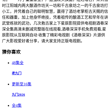
时江阳城内两大酿酒作坊天一坊和千古泉坊之一的千古泉坊打
小工，并凭着自己的聪明智慧，赢得了酒坊老掌柜古天赐的信
任和器重，加上他身怀绝技，凭着祖传的酿酒工艺和早年在讲
武堂练就的武功，几次救古家上下星辰影院提供电视剧酒巷深
深全集高清未删减完整版在线观看,酒巷深深手机免费观看,星
辰影院从互联网自动 收集了精彩电视剧《酒巷深深》片源供
广大影视爱好者分享，请大家支持正版电视剧。
猜你喜欢
48集全
老九门
更新至16集
九门2026
全4集