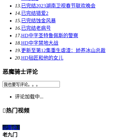
13.
已完结
2023湖南卫视春节联欢晚会
14.
已完结
错爱2
15.
已完结
蚀金风暴
16.
已完结
老病号
17.
HD中字
圣特鲁佩斯的警察
18.
HD中字
禁地大战
19.
更新至第12集
重生虐渣：娇养冰山总裁
20.
HD
毡匠和他的女儿
恶魔骑士评论
评论加载中...

热门视频
48集全
1
老九门