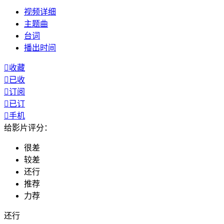
视频
详细
主题曲
台词
播出
时间

收藏

已收

订阅

已订

手机
给影片评分：
很差
较差
还行
推荐
力荐
还行