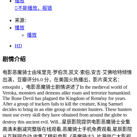
播放

不能播放，报错
来源：
播放
播放
HD
剧情介绍
电影恶魔骑士由埃里克·罗伯茨,凯文·索伯,安吉·艾佛哈特倾情
出演，豆瓣评分6.0 分，在美国火热播出，影片英文名：
emoqishi ，电影恶魔骑士剧情讲述了In the medieval world of
Veroka, monsters and demons alike roam and terrorize humankind.
The Bone Devil has plagued the Kingdom of Remény for years.
After a group of trackers fails to kill the creature, King Samuel
decides to bring in an elite group of monster hunters. These hunters
must use every skill they have obtained from around the globe to
destroy this ancient evil. Will...星辰影院提供电影恶魔骑士全集
高清未删减完整版在线观看,恶魔骑士手机免费观看,星辰影院
从互联网自动 收集了精彩电影《恶魔骑士》片源供广大影视