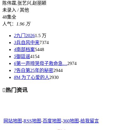
陈伟霆,张艺兴,赵丽颖
未录入 / 其他
48集全
人气：
1.96 万
2
九门2026
1.5 万
3
兵自风中来
7374
4
南部档案
5448
5
御廷谣
4154
6
第一声啼哭母子救命急…
2974
7
告白第25年的秘密
2944
8
M 为了心爱的人
2930

热门资讯
网站地图
-
RSS地图
-
百度地图
-
360地图
-
给我留言