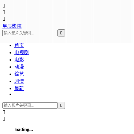



星辰影院

首页
电视剧
电影
动漫
综艺
剧情
最新



loading...