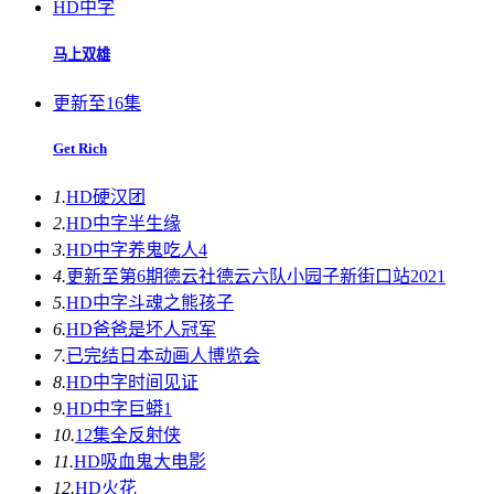
HD中字
马上双雄
更新至16集
Get Rich
1.
HD
硬汉团
2.
HD中字
半生缘
3.
HD中字
养鬼吃人4
4.
更新至第6期
德云社德云六队小园子新街口站2021
5.
HD中字
斗魂之熊孩子
6.
HD
爸爸是坏人冠军
7.
已完结
日本动画人博览会
8.
HD中字
时间见证
9.
HD中字
巨蟒1
10.
12集全
反射侠
11.
HD
吸血鬼大电影
12.
HD
火花