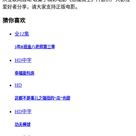
爱好者分享，请大家支持正版电影。
猜你喜欢
全12集
3年B班金八老师第三季
HD中字
幸福面包房
HD
这都不是事儿之强扭的“瓜”也甜
HD中字
功夫棒球