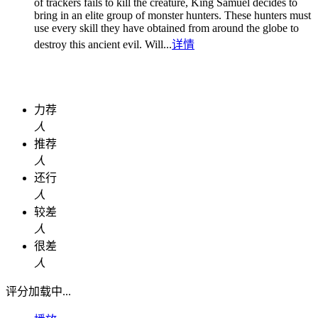
of trackers fails to kill the creature, King Samuel decides to
bring in an elite group of monster hunters. These hunters must
use every skill they have obtained from around the globe to
destroy this ancient evil. Will...
详情
力荐
人
推荐
人
还行
人
较差
人
很差
人
评分加载中...