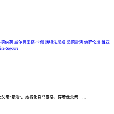
·德纳芙
威尔弗里德·卡佩
斯特法尼娅·桑德雷莉
佛罗伦斯·维亚
ère·Sigoure
父亲“复活”。她将化身马塞洛，穿着像父亲一…