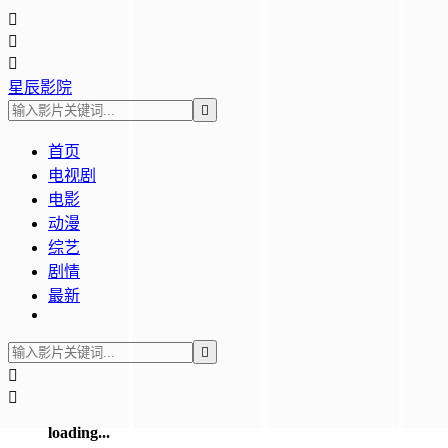



星辰影院

首页
电视剧
电影
动漫
综艺
剧情
最新



loading...