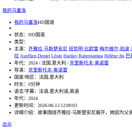
我的马塞洛
我的马塞洛
HD国语
状态：
HD国语
类型：
主演：
齐雅拉·马斯楚安尼
班哲明·比欧雷
梅尔维尔·珀波
拉
Aurélien·Deniel
Léolo
Harilay·Rabenjamina
Hélène·Jin
巴
年代：
2024 / 法国,意大利 /
克里斯托夫·奥诺雷
导演：
克里斯托夫·奥诺雷
国家/地区：
法国,意大利
时长：
0分钟
语言/字幕：
法语,意大利语,英语
年代：
2024
更新时间：
2026-06-13 12:00:03
详细介绍：
故事围绕齐雅拉·马斯楚安尼展开，她因为父
出众