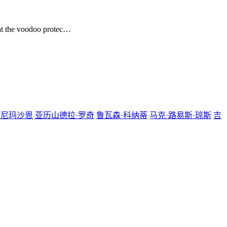
hat the voodoo protec…
阿尼玛沙恩
亚历山德拉·罗奇
鲁瓦森·科纳蒂
马克·路易斯·琼斯
吉