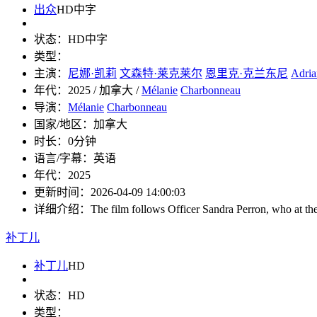
出众
HD中字
状态：
HD中字
类型：
主演：
尼娜·凯莉
文森特·莱克莱尔
恩里克·克兰东尼
Adria
年代：
2025 / 加拿大 /
Mélanie
Charbonneau
导演：
Mélanie
Charbonneau
国家/地区：
加拿大
时长：
0分钟
语言/字幕：
英语
年代：
2025
更新时间：
2026-04-09 14:00:03
详细介绍：
The film follows Officer Sandra Perron, who at the
补丁儿
补丁儿
HD
状态：
HD
类型：