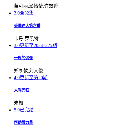
苗可丽,澎恰恰,许效舜
3.0
全32集
美国达人第六季
卡丹·罗凯特
3.0
更新至20241225期
一周的偶像
郑亨敦,刘大俊
4.0
更新至第20期
大驾光临
未知
5.0
已完结
帮助微力量