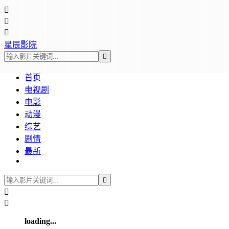



星辰影院

首页
电视剧
电影
动漫
综艺
剧情
最新



loading...