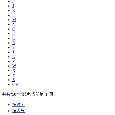
I
J
K
L
M
N
O
P
Q
R
S
T
U
V
W
X
Y
Z
0-9
共有
“50”
个影片,当前第
“1”
页
按时间
按人气