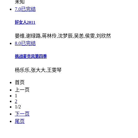
未知
7.0
已完结
好女人2011
晏维,谢绿路,蒋林伶,沈梦辰,吴恙,侯雯,刘欣然
8.0
已完结
挑战麦克风第四季
杨乐乐,张大大,王雯琴
首页
上一页
1
2
1/2
下一页
尾页