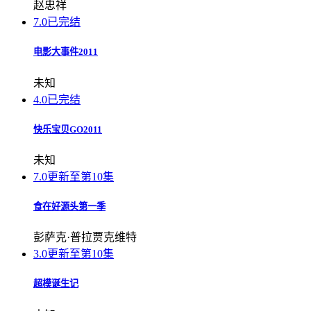
赵忠祥
7.0
已完结
电影大事件2011
未知
4.0
已完结
快乐宝贝GO2011
未知
7.0
更新至第10集
食在好源头第一季
彭萨克·普拉贾克维特
3.0
更新至第10集
超模诞生记