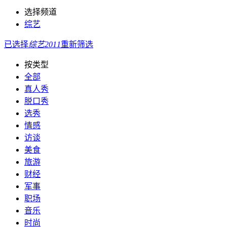
选择频道
综艺
已选择
综艺
2011
重新筛选
按类型
全部
真人秀
脱口秀
选秀
情感
访谈
美食
旅游
财经
军事
职场
音乐
时尚