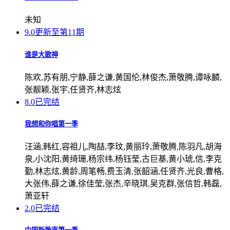
未知
9.0
更新至第11期
谁是大歌神
陈欢,苏有朋,宁静,薛之谦,黄国伦,林俊杰,萧敬腾,谭咏麟,
张靓颖,张宇,任贤齐,林志炫
8.0
已完结
我想和你唱第一季
汪涵,韩红,容祖儿,陶喆,李玟,黄丽玲,萧敬腾,陈羽凡,胡海
泉,小沈阳,黄绮珊,杨宗纬,杨钰莹,古巨基,黄小琥,信,李克
勤,林志炫,黄龄,周笔畅,费玉清,张韶涵,任贤齐,光良,曹格,
大张伟,薛之谦,徐佳莹,张杰,辛晓琪,吴克群,张信哲,韩磊,
萧亚轩
2.0
已完结