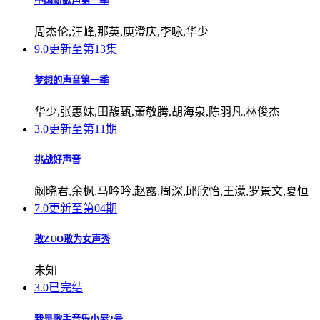
中国新歌声第一季
周杰伦,汪峰,那英,庾澄庆,李咏,华少
9.0
更新至第13集
梦想的声音第一季
华少,张惠妹,田馥甄,萧敬腾,胡海泉,陈羽凡,林俊杰
3.0
更新至第11期
挑战好声音
阚晓君,余枫,马吟吟,赵露,周深,邱欣怡,王濛,罗景文,夏恒
7.0
更新至第04期
敢ZUO敢为女声秀
未知
3.0
已完结
我是歌手音乐小屋2号