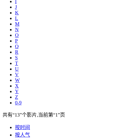
I
J
K
L
M
N
O
P
Q
R
S
T
U
V
W
X
Y
Z
0-9
共有
“13”
个影片,当前第
“1”
页
按时间
按人气