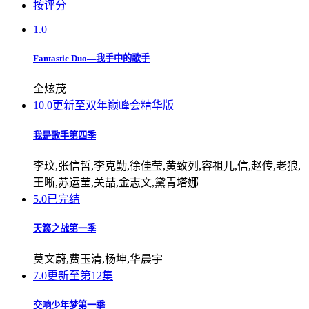
按评分
1.0
Fantastic Duo—我手中的歌手
全炫茂
10.0
更新至双年巅峰会精华版
我是歌手第四季
李玟,张信哲,李克勤,徐佳莹,黄致列,容祖儿,信,赵传,老狼,
王晰,苏运莹,关喆,金志文,黛青塔娜
5.0
已完结
天籁之战第一季
莫文蔚,费玉清,杨坤,华晨宇
7.0
更新至第12集
交响少年梦第一季