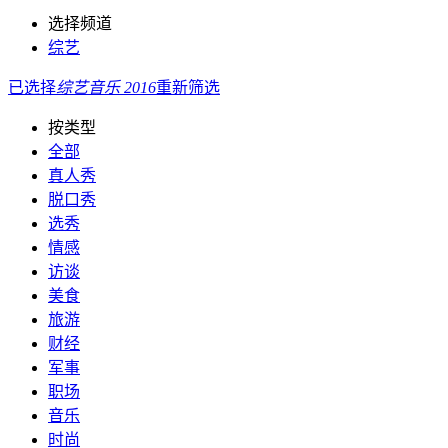
选择频道
综艺
已选择
综艺
音乐
2016
重新筛选
按类型
全部
真人秀
脱口秀
选秀
情感
访谈
美食
旅游
财经
军事
职场
音乐
时尚