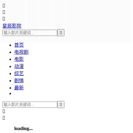



星辰影院

首页
电视剧
电影
动漫
综艺
剧情
最新



loading...