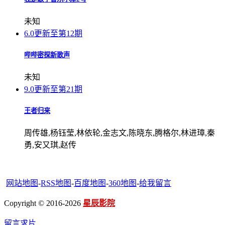
未知
6.0
更新至第12期
哔哔密探新歌声
未知
9.0
更新至第21期
王者归来
周传雄,杨钰莹,林依轮,金志文,陈晓东,腾格尔,林进璋,秦
勇,安又琪,赵传
网站地图
-
RSS地图
-
百度地图
-
360地图
-
给我留言
Copyright © 2016-2026
星辰影院
留言求片