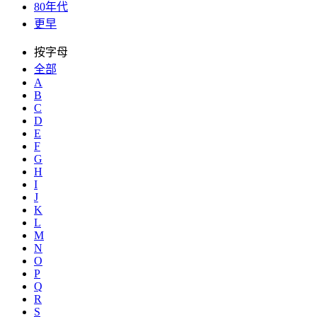
80年代
更早
按字母
全部
A
B
C
D
E
F
G
H
I
J
K
L
M
N
O
P
Q
R
S