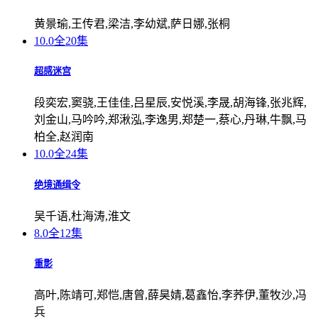
黄景瑜,王传君,梁洁,李幼斌,萨日娜,张桐
10.0
全20集
超感迷宫
段奕宏,窦骁,王佳佳,吕星辰,安悦溪,李晟,胡海锋,张兆辉,
刘金山,马吟吟,郑湫泓,李逸男,郑楚一,蔡心,丹琳,牛飘,马
柏全,赵润南
10.0
全24集
绝境通缉令
吴千语,杜海涛,淮文
8.0
全12集
重影
高叶,陈靖可,郑恺,唐曾,薛昊婧,葛鑫怡,李荞伊,董牧沙,冯
兵