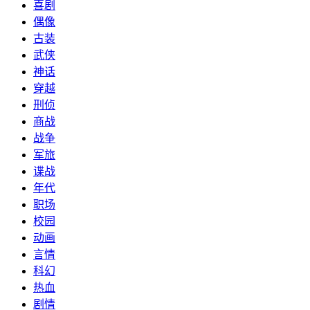
喜剧
偶像
古装
武侠
神话
穿越
刑侦
商战
战争
军旅
谍战
年代
职场
校园
动画
言情
科幻
热血
剧情