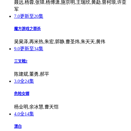
聂远,杨蓉,张铎,杨博潇,施京明,王瑞欣,黄勐,曾柯琅,许亚
军
7.0
更新至20集
魔方游戏之罪杀
吴昊泽,再米热,朱宏,郭静,曹圣炜,朱天天,黄伟
9.0
更新至34集
三叉戟2
陈建斌,董勇,郝平
3.0
全24集
危险女婿
杨业明,余冰慧,曹天恺
4.0
全14集
漂白