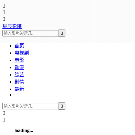



星辰影院

首页
电视剧
电影
动漫
综艺
剧情
最新



loading...