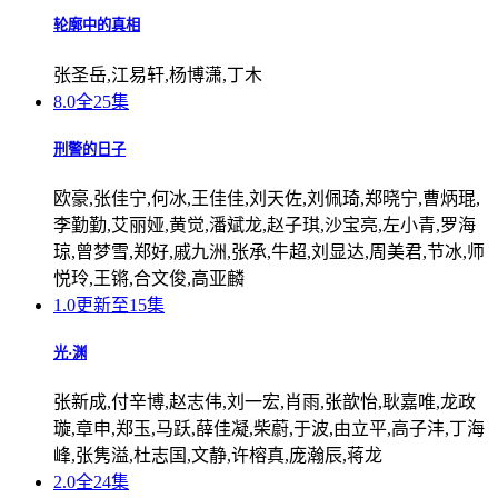
轮廓中的真相
张圣岳,江易轩,杨博潇,丁木
8.0
全25集
刑警的日子
欧豪,张佳宁,何冰,王佳佳,刘天佐,刘佩琦,郑晓宁,曹炳琨,
李勤勤,艾丽娅,黄觉,潘斌龙,赵子琪,沙宝亮,左小青,罗海
琼,曾梦雪,郑好,戚九洲,张承,牛超,刘显达,周美君,节冰,师
悦玲,王锵,合文俊,高亚麟
1.0
更新至15集
光·渊
张新成,付辛博,赵志伟,刘一宏,肖雨,张歆怡,耿嘉唯,龙政
璇,章申,郑玉,马跃,薛佳凝,柴蔚,于波,由立平,高子沣,丁海
峰,张隽溢,杜志国,文静,许榕真,庞瀚辰,蒋龙
2.0
全24集