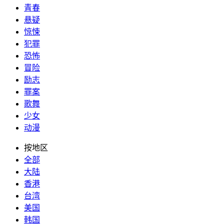
青春
悬疑
惊悚
犯罪
恐怖
冒险
励志
罪案
歌舞
少女
动漫
按地区
全部
大陆
香港
台湾
美国
韩国