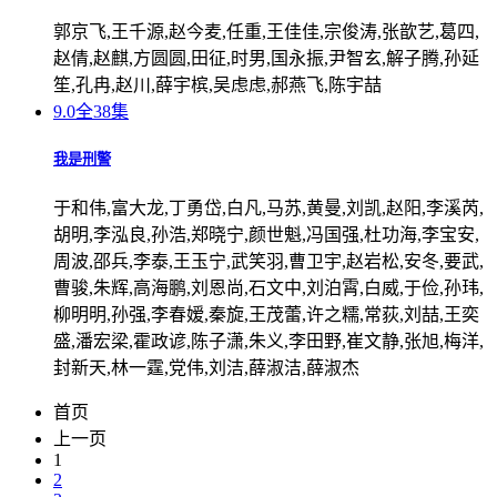
郭京飞,王千源,赵今麦,任重,王佳佳,宗俊涛,张歆艺,葛四,
赵倩,赵麒,方圆圆,田征,时男,国永振,尹智玄,解子腾,孙延
笙,孔冉,赵川,薛宇槟,吴虑虑,郝燕飞,陈宇喆
9.0
全38集
我是刑警
于和伟,富大龙,丁勇岱,白凡,马苏,黄曼,刘凯,赵阳,李溪芮,
胡明,李泓良,孙浩,郑晓宁,颜世魁,冯国强,杜功海,李宝安,
周波,邵兵,李泰,王玉宁,武笑羽,曹卫宇,赵岩松,安冬,要武,
曹骏,朱辉,高海鹏,刘恩尚,石文中,刘泊霄,白威,于俭,孙玮,
柳明明,孙强,李春嫒,秦旋,王茂蕾,许之糯,常荻,刘喆,王奕
盛,潘宏梁,霍政谚,陈子潇,朱义,李田野,崔文静,张旭,梅洋,
封新天,林一霆,党伟,刘洁,薛淑洁,薛淑杰
首页
上一页
1
2