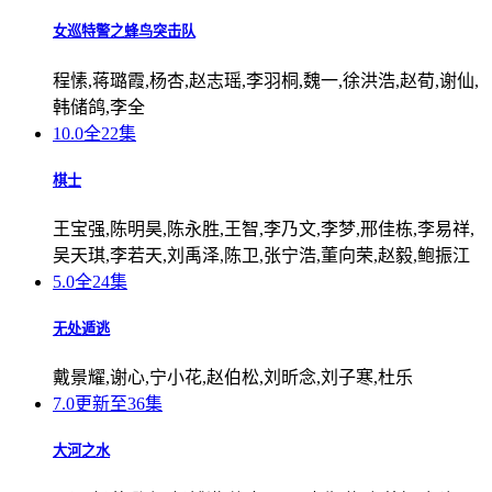
女巡特警之蜂鸟突击队
程愫,蒋璐霞,杨杏,赵志瑶,李羽桐,魏一,徐洪浩,赵荀,谢仙,
韩储鸽,李全
10.0
全22集
棋士
王宝强,陈明昊,陈永胜,王智,李乃文,李梦,邢佳栋,李易祥,
吴天琪,李若天,刘禹泽,陈卫,张宁浩,董向荣,赵毅,鲍振江
5.0
全24集
无处遁逃
戴景耀,谢心,宁小花,赵伯松,刘昕念,刘子寒,杜乐
7.0
更新至36集
大河之水