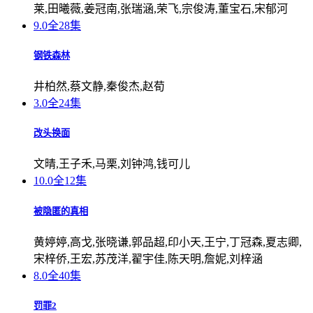
莱,田曦薇,姜冠南,张瑞涵,荣飞,宗俊涛,董宝石,宋郁河
9.0
全28集
钢铁森林
井柏然,蔡文静,秦俊杰,赵荀
3.0
全24集
改头换面
文晴,王子禾,马栗,刘钟鸿,钱可儿
10.0
全12集
被隐匿的真相
黄婷婷,高戈,张晓谦,郭品超,印小天,王宁,丁冠森,夏志卿,
宋梓侨,王宏,苏茂洋,翟宇佳,陈天明,詹妮,刘梓涵
8.0
全40集
罚罪2