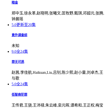
暗金
郑中玉,徐永革,赵晓明,张曦文,匡牧野,甄琪,邓超元,张腾,
钟晨瑶
5.0
更新至20集
意外调查组
未知
9.0
全24集
罪无可逃
赵茜,李佳航,Haikuan,Liu,吕钊,陈少熙,赵小童,刘卓杰,王
与歌
5.0
全24集
低智商犯罪
王传君,王骁,王沛禄,朱云峰,栾元晖,谭希和,王正权,梅宝