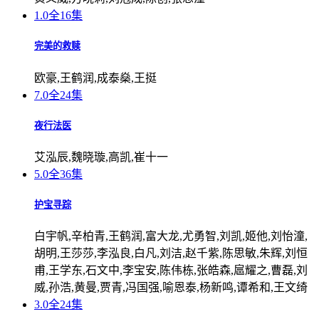
1.0
全16集
完美的救赎
欧豪,王鹤润,成泰燊,王挺
7.0
全24集
夜行法医
艾泓辰,魏晓璇,高凯,崔十一
5.0
全36集
护宝寻踪
白宇帆,辛柏青,王鹤润,富大龙,尤勇智,刘凯,姬他,刘怡潼,
胡明,王莎莎,李泓良,白凡,刘洁,赵千紫,陈思敏,朱辉,刘恒
甫,王学东,石文中,李宝安,陈伟栋,张皓森,扈耀之,曹磊,刘
威,孙浩,黄曼,贾青,冯国强,喻恩泰,杨新鸣,谭希和,王文绮
3.0
全24集