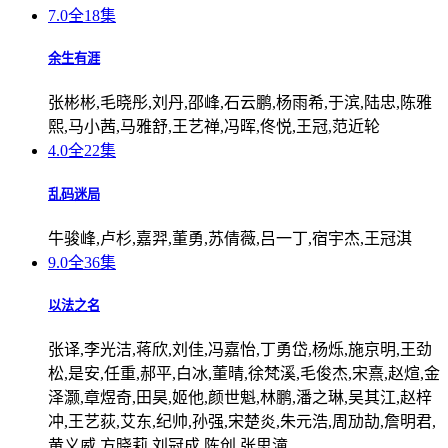
7.0
全18集
余生有涯
张彬彬,毛晓彤,刘丹,邵峰,石云鹏,杨雨希,于滨,陆忠,陈雅
熙,马小茜,马雅舒,王艺禅,冯晖,佟悦,王冠,范近轮
4.0
全22集
乱码迷局
牛骏峰,卢杉,嘉羿,董勇,苏倩薇,吕一丁,宿宇杰,王冠淇
9.0
全36集
以法之名
张译,李光洁,蒋欣,刘佳,冯嘉怡,丁勇岱,杨烁,施京明,王劲
松,是安,任重,郝平,白冰,董晴,徐梵溪,毛俊杰,宋熹,赵煊,金
泽灏,章煜奇,田昊,姬他,颜世魁,林鹏,潘之琳,吴其江,赵梓
冲,王艺荻,艾东,纪帅,孙强,宋楚炎,朱元浩,周劢劼,詹明君,
黄义威,方晓莉,刘冠成,陈创,张思潼