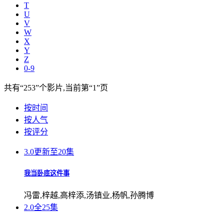
T
U
V
W
X
Y
Z
0-9
共有
“253”
个影片,当前第
“1”
页
按时间
按人气
按评分
3.0
更新至20集
我当卧底这件事
冯雷,梓越,高梓添,汤镇业,杨帆,孙腾博
2.0
全25集