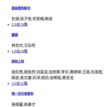
我亲爱的秘书
包涵,徐子琁,祁圣翰,鲍金
2.0
全24集
暖城
林世杰,王际然
1.0
全24集
即刻上场
胡先煦,周依然,何蓝逗,加奈那,李乐,黄婷婷,王锵,刘海宽,
柳岩,袁文康,孙淳,杨玏,张晞临,黄圣池
3.0
全12集
借一百天来爱你
高维蔓,高基才