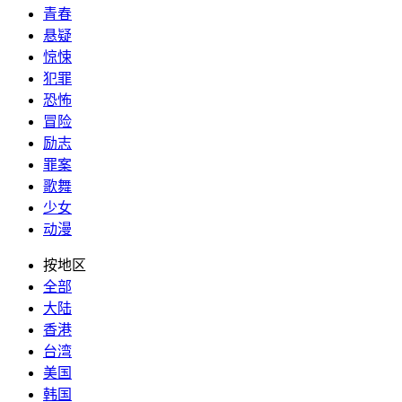
青春
悬疑
惊悚
犯罪
恐怖
冒险
励志
罪案
歌舞
少女
动漫
按地区
全部
大陆
香港
台湾
美国
韩国