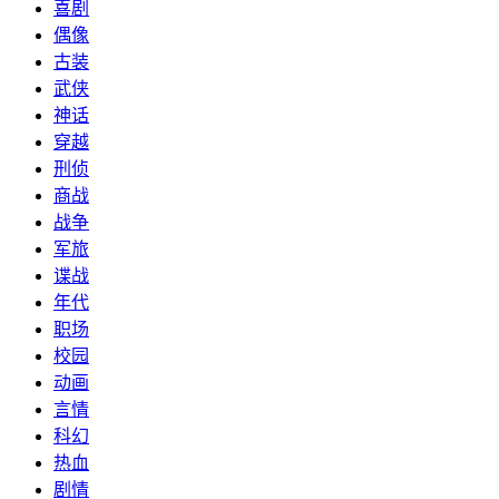
喜剧
偶像
古装
武侠
神话
穿越
刑侦
商战
战争
军旅
谍战
年代
职场
校园
动画
言情
科幻
热血
剧情