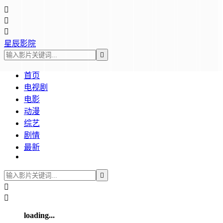



星辰影院

首页
电视剧
电影
动漫
综艺
剧情
最新



loading...