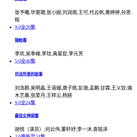
张予曦,毕雯珺,张小婉,刘润南,王可,代云帆,黄婷婷,孙思
程
9.0
全20集
锦帐春
李欢,吴季峰,李玟,禹星臣,李元芳
5.0
全40集
司法所里的故事
刘浩群,吴明晶,王语嫚,唐子皓,彭渤,孟鹏,甘霖,王义钦,端
木艺晨,张爱月,王梓尘,杨朕
9.0
全24集
最佳女神闺蜜
胡悦（演员）,何云伟,董轩妤,李一沐,袁铭泽
2.0
更新至24集