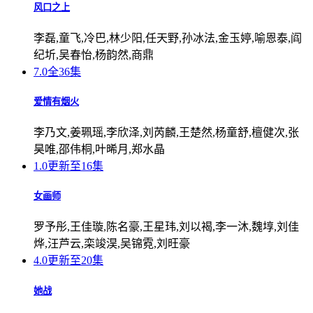
风口之上
李磊,童飞,冷巴,林少阳,任天野,孙冰法,金玉婷,喻恩泰,阎
纪圻,吴春怡,杨韵然,商鼎
7.0
全36集
爱情有烟火
李乃文,姜珮瑶,李欣泽,刘芮麟,王楚然,杨童舒,檀健次,张
昊唯,邵伟桐,叶晞月,郑水晶
1.0
更新至16集
女画师
罗予彤,王佳璇,陈名豪,王星玮,刘以褐,李一沐,魏埻,刘佳
烨,汪芦云,栾竣淏,吴锦霓,刘旺豪
4.0
更新至20集
她战