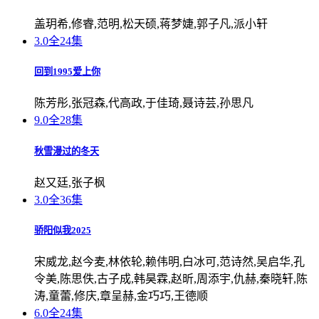
盖玥希,修睿,范明,松天硕,蒋梦婕,郭子凡,派小轩
3.0
全24集
回到1995爱上你
陈芳彤,张冠森,代高政,于佳琦,聂诗芸,孙思凡
9.0
全28集
秋雪漫过的冬天
赵又廷,张子枫
3.0
全36集
骄阳似我2025
宋威龙,赵今麦,林依轮,赖伟明,白冰可,范诗然,吴启华,孔
令美,陈思佚,古子成,韩昊霖,赵昕,周添宇,仇赫,秦晓轩,陈
涛,童蕾,修庆,章呈赫,金巧巧,王德顺
6.0
全24集