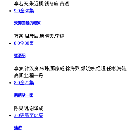
李若天,朱近桐,钱冬旎,黄逍
9.0
全30集
欢迎回我的频道
万茜,周彦辰,唐晓天,李纯
8.0
全38集
蜜语纪
李梦,钟汉良,朱珠,那家威,徐海乔,郭晓婷,经超,任彬,海陆,
高卿尘,程一丹
8.0
全21集
萌萌哒一家
陈昊明,谢泽成
3.0
更新至04集
嬉游