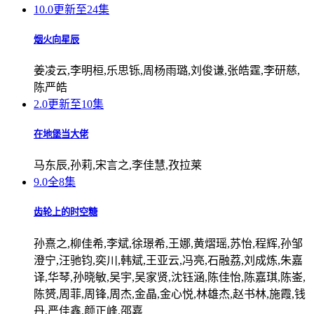
10.0
更新至24集
烟火向星辰
姜凌云,李明桓,乐思铄,周杨雨璐,刘俊谦,张皓霆,李研慈,
陈严皓
2.0
更新至10集
在地堡当大佬
马东辰,孙莉,宋言之,李佳慧,孜拉莱
9.0
全8集
齿轮上的时空糖
孙熹之,柳佳希,李斌,徐璟希,王娜,黄熠瑶,苏怡,程辉,孙邹
澄宁,汪驰钧,奕川,韩斌,王亚云,冯亮,石融荔,刘成炼,朱嘉
译,华琴,孙晓敏,吴宇,吴家贤,沈钰涵,陈佳怡,陈嘉琪,陈崟,
陈赟,周菲,周锋,周杰,金晶,金心悦,林雄杰,赵书林,施霞,钱
丹,严佳鑫,颜正峰,邵嘉