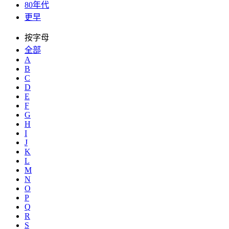
80年代
更早
按字母
全部
A
B
C
D
E
F
G
H
I
J
K
L
M
N
O
P
Q
R
S