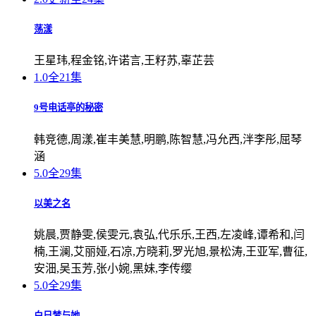
荡漾
王星玮,程金铭,许诺言,王籽苏,辜芷芸
1.0
全21集
9号电话亭的秘密
韩竞德,周漾,崔丰美慧,明鹏,陈智慧,冯允西,泮李彤,屈琴
涵
5.0
全29集
以美之名
姚晨,贾静雯,侯雯元,袁弘,代乐乐,王西,左凌峰,谭希和,闫
楠,王澜,艾丽娅,石凉,方晓莉,罗光旭,景松涛,王亚军,曹征,
安沺,吴玉芳,张小婉,黑妹,李传缨
5.0
全29集
白日梦与她