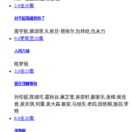
2.0
全20集
对不起我磕到你了
周宇航,蔡颂思,扎依旦·塔依尔,仇梓屹,仇永力
9.0
更新至20集
人间六味
陈梦瑶
3.0
全23集
我在顶峰等你
孙珍妮,陈靖可,葛秋谷,屠芷莹,吴崇轩,蒯家乐,张樟,侯佳
音,吴天琪,何蕾,袁大森,崔奕,马旭东,老四,田依桐,施羽,李
晔
8.0
全26集
深情眼