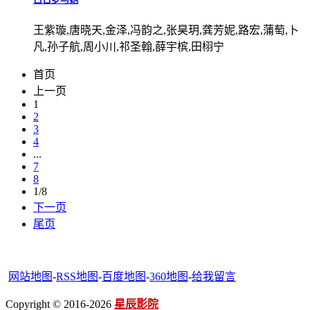
王紫璇,唐晓天,金泽,冯韵之,张昊玥,龚芳妮,路宏,蒲萄,卜
凡,孙子航,周小川,祁圣翰,薛宇槟,田栩宁
首页
上一页
1
2
3
4
...
7
8
1/8
下一页
尾页
网站地图
-
RSS地图
-
百度地图
-
360地图
-
给我留言
Copyright © 2016-2026
星辰影院