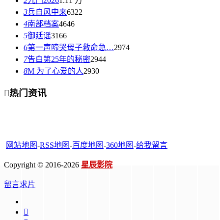
2
九门2026
1.11 万
3
兵自风中来
6322
4
南部档案
4646
5
御廷谣
3166
6
第一声啼哭母子救命急…
2974
7
告白第25年的秘密
2944
8
M 为了心爱的人
2930

热门资讯
网站地图
-
RSS地图
-
百度地图
-
360地图
-
给我留言
Copyright © 2016-2026
星辰影院
留言求片
