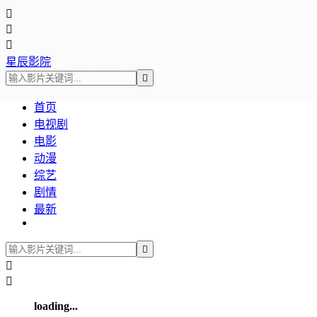



星辰影院

首页
电视剧
电影
动漫
综艺
剧情
最新



loading...