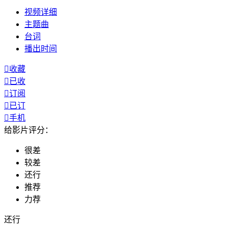
视频
详细
主题曲
台词
播出
时间

收藏

已收

订阅

已订

手机
给影片评分：
很差
较差
还行
推荐
力荐
还行