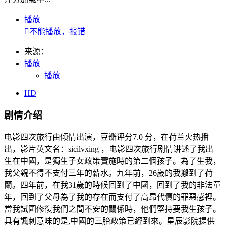
播放

不能播放，报错
来源：
播放
播放
HD
剧情介绍
电影四次旅行由倾情出演，豆瓣评分7.0 分，在荷兰火热播
出，影片英文名：sicilvxing ，电影四次旅行剧情讲述了我出
生在中國，是獨生子女政策實施時的第二個孩子。為了生我，
我父親不得不支付三年的薪水。九年前，26歲的我搬到了荷
蘭。四年前，在我31歲的時候回到了中國，回到了我的非法童
年，回到了父母為了我的存在而支付了高昂代價的罪惡感裡。
當我試圖修復我們之間不安的關係時，他們堅持要我生孩子。
具有諷刺意味的是,中國的三胎政策已經到來。星辰影院提供