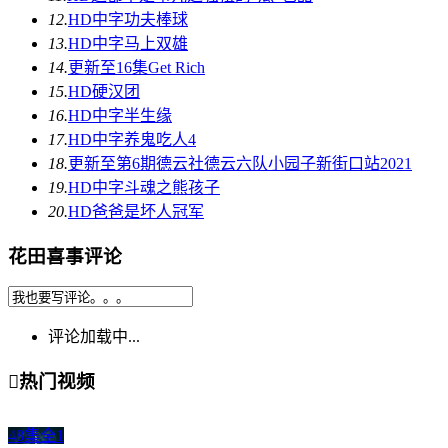
12.
HD中字
功夫棒球
13.
HD中字
马上双雄
14.
更新至16集
Get Rich
15.
HD
硬汉团
16.
HD中字
半生缘
17.
HD中字
养鬼吃人4
18.
更新至第6期
德云社德云六队小园子新街口站2021
19.
HD中字
斗魂之熊孩子
20.
HD
爸爸是坏人冠军
花田喜事评论
评论加载中...

热门视频
48集全
1