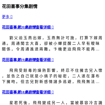
花田喜事分集剧情
更多

花田喜事
第20集剧情
查看详细

劉 父 迫 玉 燕 出 嫁 ， 玉 燕 無 計 可 施 ， 打 算 下 嫁 周
通 。 周 通 聞 言 大 喜 ， 卻 被 小 蟬 提 醒 二 人 早 有 曖 昧
關 係 ， 令 周 通 進 退 兩 難 。 卞 機 更 迫 飛 飛 不 能 再 …
花田喜事
第19集剧情
查看详细

飛 飛 受 餘 毒 的 燥 熱 影 響 ， 終 忍 不 住 擁 吉 兒 入 懷
， 並 告 之 自 己 就 是 小 鴿 子 的 秘 密 ， 二 人 遂 在 瀑 布
下 擁 吻 。 但 吉 兒 對 新 感 情 諸 多 逃 避 ， 飛 飛 無 法 …
花田喜事
第18集剧情
查看详细

星 君 死 後 ， 飛 飛 變 成 另 一 人 ， 當 被 慕 容 冷 言 譏