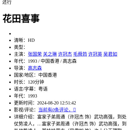
还行
花田喜事
清晰：
HD
类型：
主演：
张国荣
关之琳
许冠杰
毛舜筠
许冠英
吴君如
年代：
1993 / 中国香港 / 高志森
导演：
高志森
国家/地区：
中国香港
时长：
120分钟
语言/字幕：
粤语
年代：
1993
更新时间：
2024-08-20 12:51:42
影视/评论：
当前有
0
条评论，

详细介绍：
富家子弟周通（许冠杰 饰）武功高强，到处
仗势凌人，…
富家子弟周通（许冠杰 饰）武功高强，到