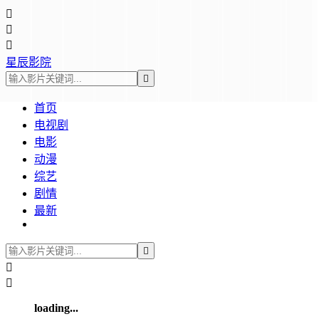



星辰影院

首页
电视剧
电影
动漫
综艺
剧情
最新



loading...