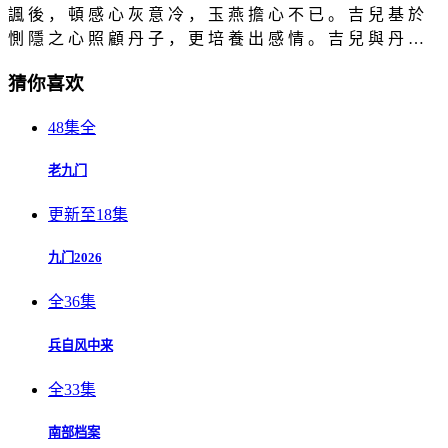
諷 後 ， 頓 感 心 灰 意 冷 ， 玉 燕 擔 心 不 已 。 吉 兒 基 於
惻 隱 之 心 照 顧 丹 子 ， 更 培 養 出 感 情 。 吉 兒 與 丹 …
猜你喜欢
48集全
老九门
更新至18集
九门2026
全36集
兵自风中来
全33集
南部档案