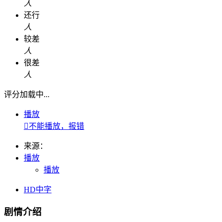
人
还行
人
较差
人
很差
人
评分加载中...
播放

不能播放，报错
来源：
播放
播放
HD中字
剧情介绍