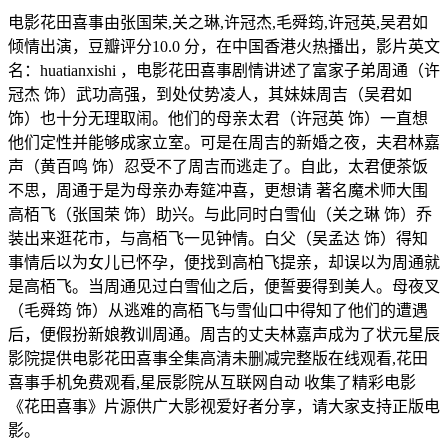
电影花田喜事由张国荣,关之琳,许冠杰,毛舜筠,许冠英,吴君如
倾情出演，豆瓣评分10.0 分，在中国香港火热播出，影片英文
名：huatianxishi ，电影花田喜事剧情讲述了富家子弟周通（许
冠杰 饰）武功高强，到处仗势凌人，其妹妹周吉（吴君如
饰）也十分无理取闹。他们的母亲太君（许冠英 饰）一直想
他们定性并能够成家立室。可是在周吉的新婚之夜，夫君林嘉
声（黄百鸣 饰）忍受不了周吉而逃走了。自此，太君便茶饭
不思，周通于是为母亲办寿筵冲喜，更想请 著名魔术师大围
高栢飞（张国荣 饰）助兴。与此同时白雪仙（关之琳 饰）乔
装出来逛花市，与高栢飞一见钟情。白父（吴孟达 饰）得知
事情后以为女儿已怀孕，便找到高柏飞提亲，却误以为周通就
是高栢飞。当周通见过白雪仙之后，便誓要得到美人。母夜叉
（毛舜筠 饰）从逃难的高栢飞与雪仙口中得知了他们的遭遇
后，便假扮新娘教训周通。周吉的丈夫林嘉声成为了状元星辰
影院提供电影花田喜事全集高清未删减完整版在线观看,花田
喜事手机免费观看,星辰影院从互联网自动 收集了精彩电影
《花田喜事》片源供广大影视爱好者分享，请大家支持正版电
影。