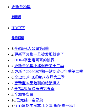
更新至20集
御廷谣
HD中字
最后孤屋
1.
全6集
死人公司第4季
2.
更新至01集
一旦被发现就完了
3.
HD中字
出走哥哥的彼界
4.
更新至03集
小猪佩奇第十二季
5.
更新至20260807期
一站到底少年季第二季
6.
全12集
3年B班金八老师第三季
7.
更新至07集
哈利的绝配情人
8.
全7集
鬼屋欢乐送第五季
9.
全28集
雀骨
10.
已完结
非亲兄弟
11.
HD
这都不是事儿之强扭的“瓜”也甜