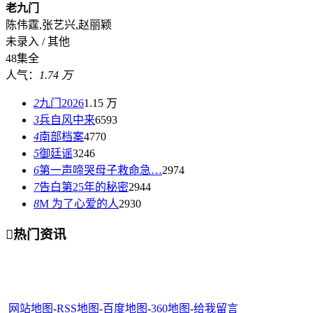
老九门
陈伟霆,张艺兴,赵丽颖
未录入 / 其他
48集全
人气：
1.74 万
2
九门2026
1.15 万
3
兵自风中来
6593
4
南部档案
4770
5
御廷谣
3246
6
第一声啼哭母子救命急…
2974
7
告白第25年的秘密
2944
8
M 为了心爱的人
2930

热门资讯
网站地图
-
RSS地图
-
百度地图
-
360地图
-
给我留言