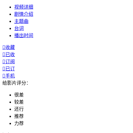
视频
详细
剧情
介绍
主题曲
台词
播出
时间

收藏

已收

订阅

已订

手机
给影片评分：
很差
较差
还行
推荐
力荐