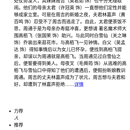
处仗势凌人，其妹妹周吉（吴君如 饰）也十分无理取
闹。他们的母亲太君（许冠英 饰）一直想他们定性并能
够成家立室。可是在周吉的新婚之夜，夫君林嘉声（黄
百鸣 饰）忍受不了周吉而逃走了。自此，太君便茶饭不
思，周通于是为母亲办寿筵冲喜，更想请 著名魔术师大
围高栢飞（张国荣 饰）助兴。与此同时白雪仙（关之琳
饰）乔装出来逛花市，与高栢飞一见钟情。白父（吴孟
达 饰）得知事情后以为女儿已怀孕，便找到高柏飞提
亲，却误以为周通就是高栢飞。当周通见过白雪仙之
后，便誓要得到美人。母夜叉（毛舜筠 饰）从逃难的高
栢飞与雪仙口中得知了他们的遭遇后，便假扮新娘教训
周通。周吉的丈夫林嘉声成为了状元，周吉想与夫君和
好，却遭到了林嘉声拒绝……
详情
力荐
人
推荐